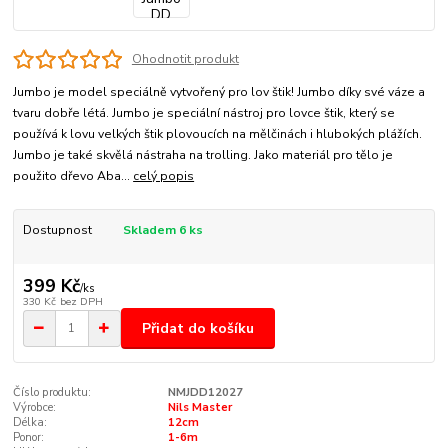
Ohodnotit produkt
Jumbo je model speciálně vytvořený pro lov štik! Jumbo díky své váze a
tvaru dobře létá. Jumbo je speciální nástroj pro lovce štik, který se
používá k lovu velkých štik plovoucích na mělčinách i hlubokých plážích.
Jumbo je také skvělá nástraha na trolling. Jako materiál pro tělo je
použito dřevo Aba...
celý popis
Dostupnost
Skladem 6 ks
399 Kč
/
ks
330 Kč
bez DPH
Přidat do košíku
Číslo produktu:
NMJDD12027
Výrobce:
Nils Master
Délka:
12cm
Ponor:
1-6m