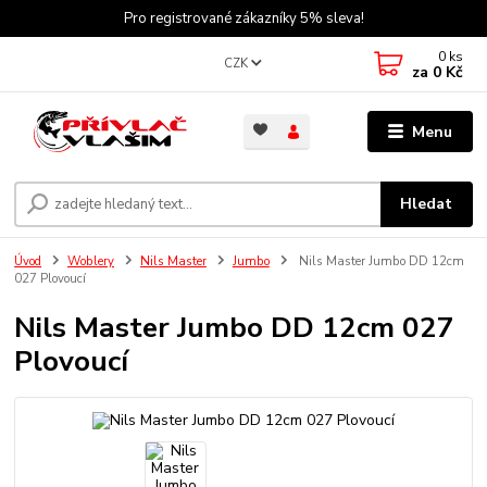
Pro registrované zákazníky 5% sleva!
0
ks
CZK
za
0 Kč
Menu
Hledat
Úvod
Woblery
Nils Master
Jumbo
Nils Master Jumbo DD 12cm
027 Plovoucí
Nils Master Jumbo DD 12cm 027
Plovoucí