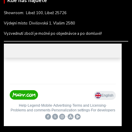
Kde nás najdete
Showroom: Libež 100, Libež 25726
Výdejní místo: Divišovská 1, Vlašim 2580
Vyzvednutí zboží je možné po objednávce a po domluvě!