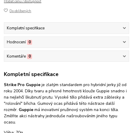
Hlídat cenu / dostupnost
Do oblíbených
Kompletní specifikace
Hodnocení
0
Komentáře
0
Kompletní specifikace
Strike Pro Guppie
je zlatým standardem pro hybridní jerky již od
roku 2004. Díky tvaru a přesné hmotnosti klouže Guppie snadno i
na nejlehčí škubnutí prutu. Vysoké tělo přidává extra záblesky a
"rolování" břicha. Gumový ocas přidává této nástraze další
rozměr.
Guppie
má inovativní pružinový systém na konci těla.
Změňte akci nástrahy jednoduše našroubováním jiného typu
ocasu.
Váha: 70g