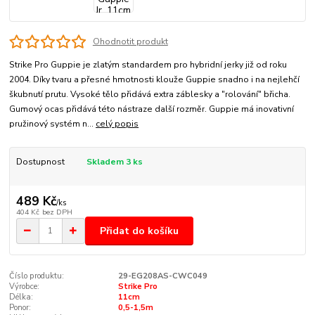
Ohodnotit produkt
Strike Pro Guppie je zlatým standardem pro hybridní jerky již od roku
2004. Díky tvaru a přesné hmotnosti klouže Guppie snadno i na nejlehčí
škubnutí prutu. Vysoké tělo přidává extra záblesky a "rolování" břicha.
Gumový ocas přidává této nástraze další rozměr. Guppie má inovativní
pružinový systém n...
celý popis
Dostupnost
Skladem 3 ks
489 Kč
/
ks
404 Kč
bez DPH
Přidat do košíku
Číslo produktu:
29-EG208AS-CWC049
Výrobce:
Strike Pro
Délka:
11cm
Ponor:
0,5-1,5m