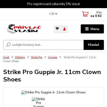
Pro registrované zákazníky 5% sleva!
0
ks
CZK
za
0 Kč
Menu
Hledat
Úvod
Woblery
Strike Pro
Guppie
Strike Pro Guppie Jr. 11cm
Clown Shoes
Strike Pro Guppie Jr. 11cm Clown
Shoes