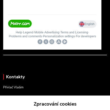
Kontakty
Přívlač Vlašim
Matěj Novák
Zpracování cookies
734 754 584
(Po-Pá, 8-17 hod.)