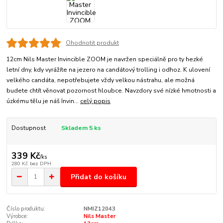
Ohodnotit produkt
12cm Nils Master Invincible ZOOM je navržen speciálně pro ty hezké
letní dny, kdy vyrážíte na jezero na candátový trolling i odhoz. K ulovení
velkého candáta, nepotřebujete vždy velkou nástrahu, ale možná
budete chtít věnovat pozornost hloubce. Navzdory své nízké hmotnosti a
úzkému tělu je náš Invin...
celý popis
Dostupnost
Skladem 5 ks
339 Kč
/
ks
280 Kč
bez DPH
Přidat do košíku
Číslo produktu:
NMIZ12043
Výrobce:
Nils Master