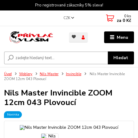
Pro registrované zákazníky 5% sleva!
0
ks
CZK
za
0 Kč
Menu
Hledat
Úvod
Woblery
Nils Master
Invincible
Nils Master Invincible
ZOOM 12cm 043 Plovoucí
Nils Master Invincible ZOOM
12cm 043 Plovoucí
Novinka