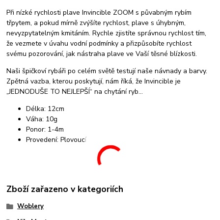
Při nízké rychlosti plave Invincible ZOOM s půvabným rybím
třpytem, a pokud mírně zvýšíte rychlost, plave s úhybným,
nevyzpytatelným kmitáním. Rychle zjistíte správnou rychlost tím,
že vezmete v úvahu vodní podmínky a přizpůsobíte rychlost
svému pozorování, jak nástraha plave ve Vaší těsné blízkosti.
Naši špičkoví rybáři po celém světě testují naše návnady a barvy.
Zpětná vazba, kterou poskytují, nám říká, že Invincible je
„JEDNODUŠE TO NEJLEPŠÍ“ na chytání ryb…
Délka: 12cm
Váha: 10g
Ponor: 1-4m
Provedení: Plovoucí
Zboží zařazeno v kategoriích
Woblery