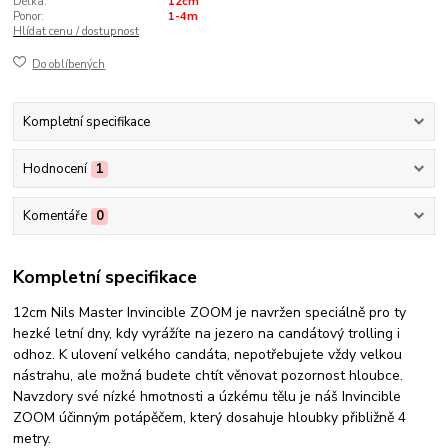
Délka:
12cm
Ponor:
1-4m
Hlídat cenu / dostupnost
Do oblíbených
Kompletní specifikace
Hodnocení
1
Komentáře
0
Kompletní specifikace
12cm Nils Master Invincible ZOOM je navržen speciálně pro ty
hezké letní dny, kdy vyrážíte na jezero na candátový trolling i
odhoz. K ulovení velkého candáta, nepotřebujete vždy velkou
nástrahu, ale možná budete chtít věnovat pozornost hloubce.
Navzdory své nízké hmotnosti a úzkému tělu je náš Invincible
ZOOM účinným potápěčem, který dosahuje hloubky přibližně 4
metry.