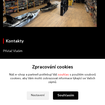
Kontakty
Přívlač Vlašim
Matěj Novák
Zpracování cookies
734 754 584
(Po-Pá, 8-17 hod.)
Náš e-shop a partneři potřebují Váš
souhlas
s použitím souborů
cookies, aby Vám mohli zobrazovat informace týkající se Vašich
info@privlacvlasim.cz
zájmů.
Souhlasím
Nastavení