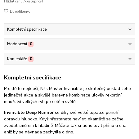
Hlídat cenu / dostupnost
Do oblíbených
Kompletní specifikace
Hodnocení
0
Komentáře
0
Kompletní specifikace
Prostě to nejlepší, Nils Master Invincible je skutečný poklad. Jeho
jedinečná akce a skvělé barevné kombinace ulovily rekordní
množství velkých ryb po celém světě.
Invincible Deep Runner
se díky své velké lopatce ponoří
opravdu hluboko. Když přestanete navíjet, okamžitě se začne
zvedat směrem k hladině. Můžete tak snadno lovit přímo u dna,
aniž by se návnada zachytila ​​o dno.