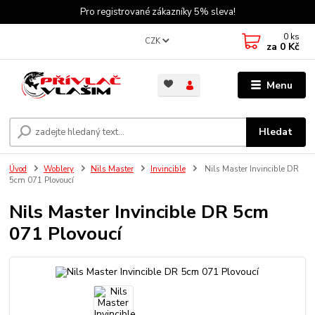
Pro registrované zákazníky 5% sleva!
0
ks
CZK
za
0 Kč
Menu
Hledat
Úvod
Woblery
Nils Master
Invincible
Nils Master Invincible DR
5cm 071 Plovoucí
Nils Master Invincible DR 5cm
071 Plovoucí