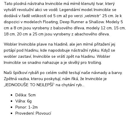
Tato plodná nástraha Invincible má mírně klenutý tvar, který
vytváří revoluční akci ve vodě. Legendární model Invincible se
dodává v řadě velikostí od 5 cm až po verzi „velmistr“ 25 cm. Je k
dispozici v modelech Floating, Deep Runner a Shallow. Modely 5
cm a 8 cm jsou vyrobeny z balsového dřeva, modely 12 cm, 15 cm,
18 cm, 20 cm a 25 cm jsou vyrobeny z abachového dřeva.
Wobler Invincible plave na hladině, ale jen mírné přitažení jej
potápí pod hladinu, kde napodobuje nástražní rybku. Když se
wobler zastaví, Invincible se vrátí zpět na hladinu. Wobler
Invincible se snadno nahazuje a je skvělý pro trolling.
Naši špičkoví rybáři po celém světě testují naše návnady a barvy.
Zpětná vazba, kterou poskytují, nám říká, že Invincible je
„JEDNODUŠE TO NEJLEPŠÍ“ na chytání ryb…
Délka: 5cm
Váha: 6g
Ponor: 1-2m
Provedení: Plovoucí