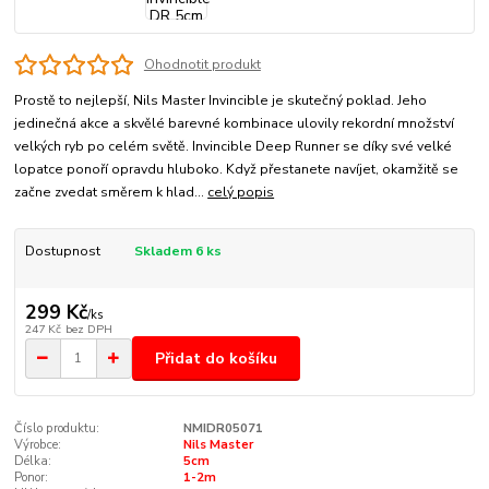
Ohodnotit produkt
Prostě to nejlepší, Nils Master Invincible je skutečný poklad. Jeho
jedinečná akce a skvělé barevné kombinace ulovily rekordní množství
velkých ryb po celém světě. Invincible Deep Runner se díky své velké
lopatce ponoří opravdu hluboko. Když přestanete navíjet, okamžitě se
začne zvedat směrem k hlad...
celý popis
Dostupnost
Skladem 6 ks
299 Kč
/
ks
247 Kč
bez DPH
Přidat do košíku
Číslo produktu:
NMIDR05071
Výrobce:
Nils Master
Délka:
5cm
Ponor:
1-2m