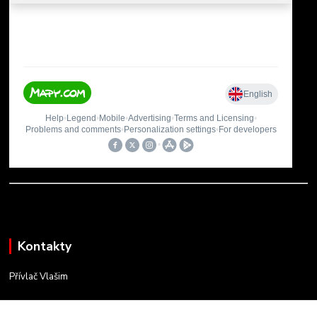
Kontakty
Přívlač Vlašim
Matěj Novák