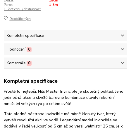
Délka:
15cm
Ponor:
1-3m
Hlídat cenu / dostupnost
Do oblíbených
Kompletní specifikace
Hodnocení
0
Komentáře
0
Kompletní specifikace
Prostě to nejlepší, Nils Master Invincible je skutečný poklad. Jeho
jedinečná akce a skvělé barevné kombinace ulovily rekordní
množství velkých ryb po celém světě.
Tato plodná nástraha Invincible má mírně klenutý tvar, který
vytváří revoluční akci ve vodě. Legendární model Invincible se
dodává v řadě velikostí od 5 cm až po verzi „velmistr“ 25 cm. Je k