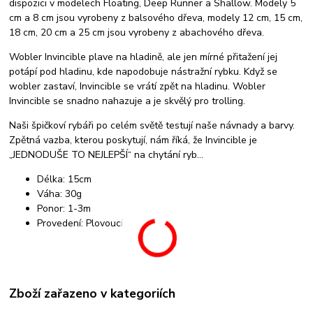
dispozici v modelech Floating, Deep Runner a Shallow. Modely 5
cm a 8 cm jsou vyrobeny z balsového dřeva, modely 12 cm, 15 cm,
18 cm, 20 cm a 25 cm jsou vyrobeny z abachového dřeva.
Wobler Invincible plave na hladině, ale jen mírné přitažení jej
potápí pod hladinu, kde napodobuje nástražní rybku. Když se
wobler zastaví, Invincible se vrátí zpět na hladinu. Wobler
Invincible se snadno nahazuje a je skvělý pro trolling.
Naši špičkoví rybáři po celém světě testují naše návnady a barvy.
Zpětná vazba, kterou poskytují, nám říká, že Invincible je
„JEDNODUŠE TO NEJLEPŠÍ“ na chytání ryb…
Délka: 15cm
Váha: 30g
Ponor: 1-3m
Provedení: Plovoucí
Zboží zařazeno v kategoriích