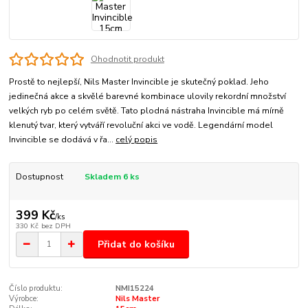
Ohodnotit produkt
Prostě to nejlepší, Nils Master Invincible je skutečný poklad. Jeho
jedinečná akce a skvělé barevné kombinace ulovily rekordní množství
velkých ryb po celém světě. Tato plodná nástraha Invincible má mírně
klenutý tvar, který vytváří revoluční akci ve vodě. Legendární model
Invincible se dodává v řa...
celý popis
Dostupnost
Skladem 6 ks
399 Kč
/
ks
330 Kč
bez DPH
Přidat do košíku
Číslo produktu:
NMI15224
Výrobce:
Nils Master