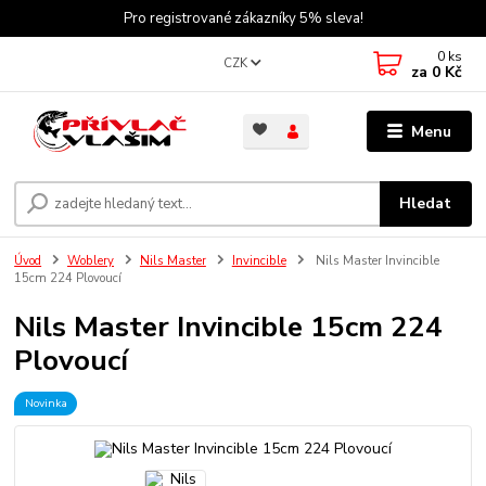
Pro registrované zákazníky 5% sleva!
0
ks
CZK
za
0 Kč
Menu
Hledat
Úvod
Woblery
Nils Master
Invincible
Nils Master Invincible
15cm 224 Plovoucí
Nils Master Invincible 15cm 224
Plovoucí
Novinka