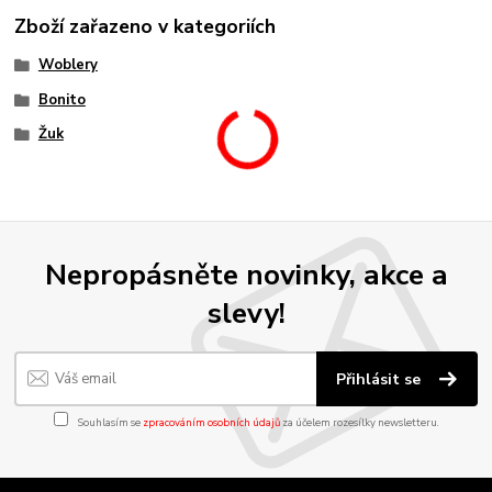
Zboží zařazeno v kategoriích
Woblery
Bonito
Žuk
Nepropásněte novinky, akce a
slevy!
Přihlásit se
Souhlasím se
zpracováním osobních údajů
za účelem rozesílky newsletteru.