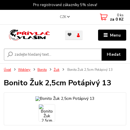
Pro registrované zákazníky 5% sleva!
0
ks
CZK
za
0 Kč
Menu
Hledat
Úvod
Woblery
Bonito
Žuk
Bonito Žuk 2,5cm Potápivý 13
Bonito Žuk 2,5cm Potápivý 13