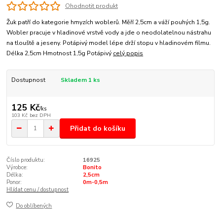
Ohodnotit produkt
Žuk patří do kategorie hmyzích woblerů. Měří 2,5cm a váží pouhých 1,5g.
Wobler pracuje v hladinové vrstvě vody a jde o neodolatelnou nástrahu
na tlouště a jeseny. Potápivý model lépe drží stopu v hladinovém filmu.
Délka 2,5cm Hmotnost 1,5g Potápivý
celý popis
Dostupnost
Skladem 1 ks
125 Kč
/
ks
103 Kč
bez DPH
Přidat do košíku
Číslo produktu:
16925
Výrobce:
Bonito
Délka:
2,5cm
Ponor:
0m-0,5m
Hlídat cenu / dostupnost
Do oblíbených