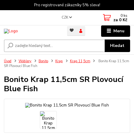
Pro registrované zákazníky 5% sleva!
0
ks
CZK
za
0 Kč
Menu
Hledat
Úvod
Woblery
Bonito
Krap
Krap 11,5cm
Bonito Krap 11,5cm
SR Plovoucí Blue Fish
Bonito Krap 11,5cm SR Plovoucí
Blue Fish