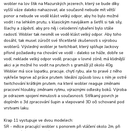
wobler na lov štik na Mazurských jezerech, který se bude díky
vyšší váze daleko nahazovat, ale současně nebude mít větší
ponor a nebude ve vodě klást velký odpor, aby ho bylo možné
vodit i na lehkém prutu, s klasickým navijákem a šetřil si tak síly,
šlachy a zápěstí, aby pro něj i celodenní rybaření bylo stále
radostí. Wobler tak nesměl ve vodě klást velký odpor. Aby toho
dosáhl, tak musel zúročit své třicetileté zkušenosti s výrobou
woblerů. Výsledný wobler je twitchbait, který splňuje Jackovy
přísné požadavky na chování ve vodě - daleko se háže, dobře se
vodí, neklade velký odpor vodě, pracuje v lovné zóně, má klidnější
akci a je možné ho vodit na prutech s gramáží již okolo 40g.
Wobler má sice lopatku, pracuje, chytí rybu, ale to pravé z něho
vykřeše teprve až práce prutem. Ideální způsob lovu s ním je ostré
twitchování krátkým prutem, na které wobler reaguje změnami
pracovní hloubky, změnami rytmu, výraznými odlesky boků. Výroba
je odrazem spojení minulosti a současnosti. Stříkaný povrch je
doplněn o 3d zpracování šupin a vlepované 3D oči schované pod
vrstvami laku.
Krap 11 vystupuje ve dvou modelech:
SR - mělce pracující wobler s ponorem při vláčení okolo 2m, při