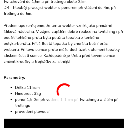
twitchování do 1,5m a při trollingu okolo 2,5m.
DR - hloubějí pracující wobler s ponorem při vláčení do 4m, při
trollingu do 5m.
Předem upozorňujeme, že tento wobler vznikl jako primárně
štiková nástraha. V zájmu zajištění dobré reakce na twitching i při
použití lehkého prutu byla použita lopatka z tenkého
polykarbonátu. Příliš tlustá lopatka by zhoršila boční práci
wobleru. Při lovu sumce proto může docházet k ulomení lopatky
stiskem čelistí sumce. Každopádně je třeba před lovem sumce
změnit kroužky a trojháčky za silnější.
Parametry:
Délka 11,5cm
Hmotnost 32g
ponor 1,5-2m při vedení, 1-1,5m při twitchingu a 2-3m při
trollingu
provedení plovoucí