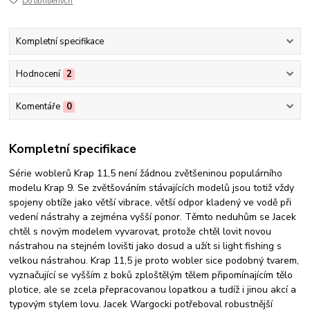
Do oblíbených
Kompletní specifikace
Hodnocení
2
Komentáře
0
Kompletní specifikace
Série woblerů Krap 11,5 není žádnou zvětšeninou populárního
modelu Krap 9. Se zvětšováním stávajících modelů jsou totiž vždy
spojeny obtíže jako větší vibrace, větší odpor kladený ve vodě při
vedení nástrahy a zejména vyšší ponor. Těmto neduhům se Jacek
chtěl s novým modelem vyvarovat, protože chtěl lovit novou
nástrahou na stejném lovišti jako dosud a užít si light fishing s
velkou nástrahou. Krap 11,5 je proto wobler sice podobný tvarem,
vyznačující se vyšším z boků zploštělým tělem připomínajícím tělo
plotice, ale se zcela přepracovanou lopatkou a tudíž i jinou akcí a
typovým stylem lovu. Jacek Wargocki potřeboval robustnější