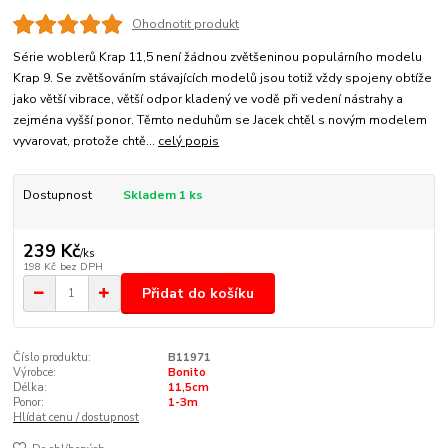
Ohodnotit produkt
Série woblerů Krap 11,5 není žádnou zvětšeninou populárního modelu
Krap 9. Se zvětšováním stávajících modelů jsou totiž vždy spojeny obtíže
jako větší vibrace, větší odpor kladený ve vodě při vedení nástrahy a
zejména vyšší ponor. Těmto neduhům se Jacek chtěl s novým modelem
vyvarovat, protože chtě...
celý popis
Dostupnost
Skladem 1 ks
239 Kč
/
ks
198 Kč
bez DPH
Přidat do košíku
Číslo produktu:
B11971
Výrobce:
Bonito
Délka:
11,5cm
Ponor:
1-3m
Hlídat cenu / dostupnost