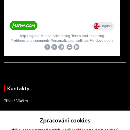
Kontakty
Přívlač Vlašim
Matěj Novák
734 754 584
Zpracování cookies
(Po-Pá, 8-17 hod.)