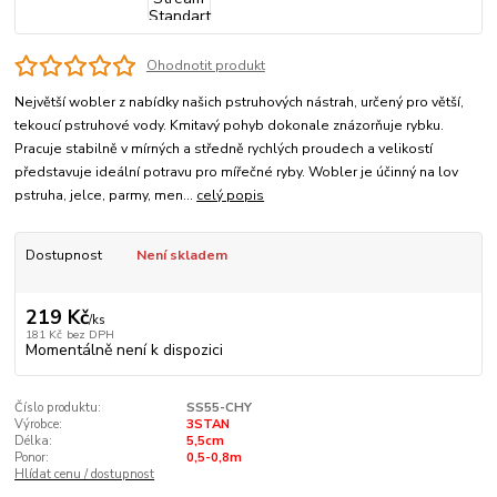
Ohodnotit produkt
Největší wobler z nabídky našich pstruhových nástrah, určený pro větší,
tekoucí pstruhové vody. Kmitavý pohyb dokonale znázorňuje rybku.
Pracuje stabilně v mírných a středně rychlých proudech a velikostí
představuje ideální potravu pro mířečné ryby. Wobler je účinný na lov
pstruha, jelce, parmy, men...
celý popis
Dostupnost
Není skladem
219 Kč
/
ks
181 Kč
bez DPH
Momentálně není k dispozici
Číslo produktu:
SS55-CHY
Výrobce:
3STAN
Délka:
5,5cm
Ponor:
0,5-0,8m
Hlídat cenu / dostupnost