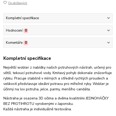
Do oblíbených
Kompletní specifikace
Hodnocení
0
Komentáře
0
Kompletní specifikace
Největší wobler z nabídky našich pstruhových nástrah, určený pro
větší, tekoucí pstruhové vody. Kmitavý pohyb dokonale znázorňuje
rybku. Pracuje stabilně v mírných a středně rychlých proudech a
velikostí představuje ideální potravu pro mířečné ryby. Wobler je
účinný na lov pstruha, jelce, parmy, menšího candáta.
Nástraha je osazena 3D očima a dvěma kvalitními JEDNOHÁČKY
BEZ PROTIHROTU vyrobenými v Japonsku.
Každá nástraha je individuálně testována.