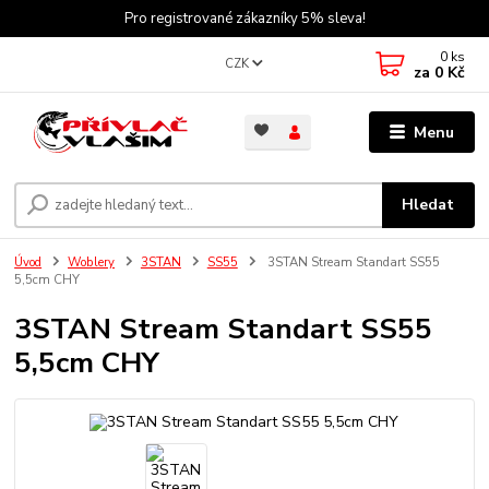
Pro registrované zákazníky 5% sleva!
0
ks
CZK
za
0 Kč
Menu
Hledat
Úvod
Woblery
3STAN
SS55
3STAN Stream Standart SS55
5,5cm CHY
3STAN Stream Standart SS55
5,5cm CHY