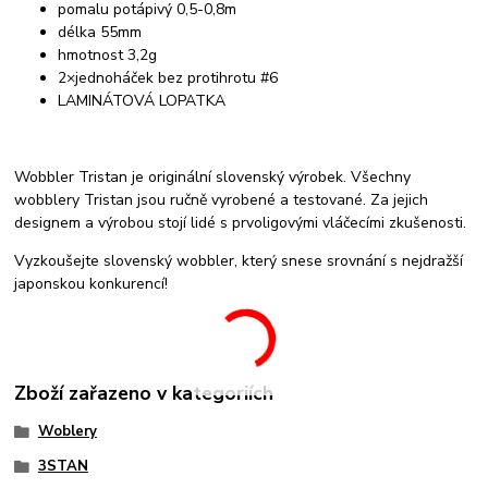
pomalu potápivý 0,5-0,8m
délka 55mm
hmotnost 3,2g
2×jednoháček bez protihrotu #6
LAMINÁTOVÁ LOPATKA
Wobbler Tristan je originální slovenský výrobek. Všechny
wobblery Tristan jsou ručně vyrobené a testované. Za jejich
designem a výrobou stojí lidé s prvoligovými vláčecími zkušenosti.
Vyzkoušejte slovenský wobbler, který snese srovnání s nejdražší
japonskou konkurencí!
Zboží zařazeno v kategoriích
Woblery
3STAN