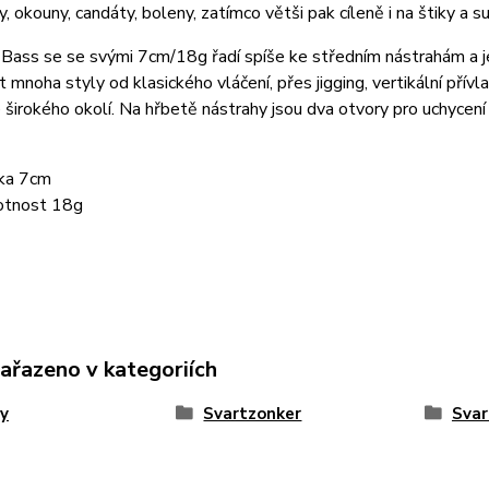
y, okouny, candáty, boleny, zatímco větši pak cíleně i na štiky a s
 Bass se se svými 7cm/18g řadí spíše ke středním nástrahám a j
t mnoha styly od klasického vláčení, přes jigging, vertikální přívlač
 širokého okolí. Na hřbetě nástrahy jsou dva otvory pro uchycen
ka 7cm
tnost 18g
zařazeno v kategoriích
y
Svartzonker
Svar