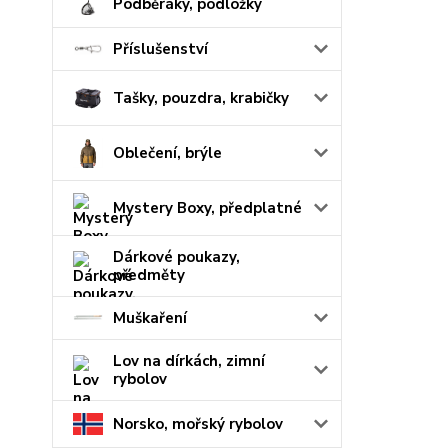
Podběráky, podložky
Příslušenství
Tašky, pouzdra, krabičky
Oblečení, brýle
Mystery Boxy, předplatné
Dárkové poukazy,
předměty
Muškaření
Lov na dírkách, zimní
rybolov
Norsko, mořský rybolov