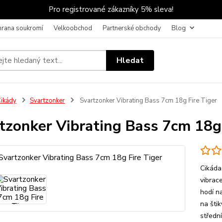
Pro registrované zákazníky 5% sleva!
hrana soukromí
Velkoobchod
Partnerské obchody
Blog
Hledat
ikády
Svartzonker
Svartzonker Vibrating Bass 7cm 18g Fire Tiger
tzonker Vibrating Bass 7cm 18g 
Cikáda
vibrac
hodí na
na šti
středn