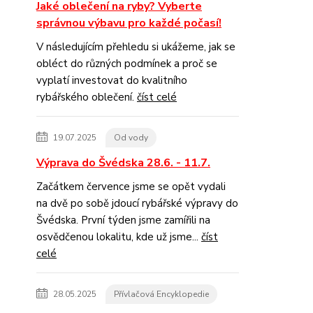
Jaké oblečení na ryby? Vyberte
správnou výbavu pro každé počasí!
V následujícím přehledu si ukážeme, jak se
obléct do různých podmínek a proč se
vyplatí investovat do kvalitního
rybářského oblečení.
číst celé
19.07.2025
Od vody
Výprava do Švédska 28.6. - 11.7.
Začátkem července jsme se opět vydali
na dvě po sobě jdoucí rybářské výpravy do
Švédska. První týden jsme zamířili na
osvědčenou lokalitu, kde už jsme...
číst
celé
28.05.2025
Přívlačová Encyklopedie