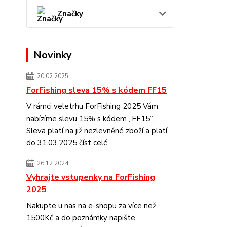
Značky
Novinky
20.02.2025
ForFishing sleva 15% s kódem FF15
V rámci veletrhu ForFishing 2025 Vám
nabízíme slevu 15% s kódem „FF15”.
Sleva platí na již nezlevněné zboží a platí
do 31.03.2025
číst celé
26.12.2024
Vyhrajte vstupenky na ForFishing
2025
Nakupte u nas na e-shopu za více než
1500Kč a do poznámky napište