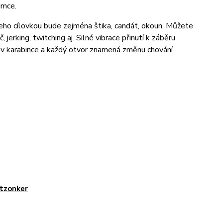
umce.
eho cílovkou bude zejména štika, candát, okoun. Můžete
, jerking, twitching aj. Silné vibrace přinutí k záběru
í v karabince a každý otvor znamená změnu chování
tzonker