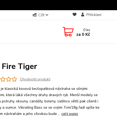
Přihlášení
CZK
0
ks
za
0 Kč
Fire Tiger
Ohodnotit produkt
 je klasická kovová bezlopatková nástraha se silnými
emi, která láká všechny druhy dravých ryb. Menší modely se
 pstruhy, okouny, candáty, boleny, zatímco větši pak cíleně i
ky a sumce. Vibrating Bass se se svými 7cm/18g řadí spíše ke
ím nástrahám a jeho cílovkou bude ...
celý popis