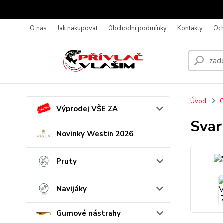
O nás
Jak nakupovat
Obchodní podmínky
Kontakty
Oc
Úvod
C
Výprodej VŠE ZA
Svar
Novinky Westin 2026
Pruty
Navijáky
Gumové nástrahy