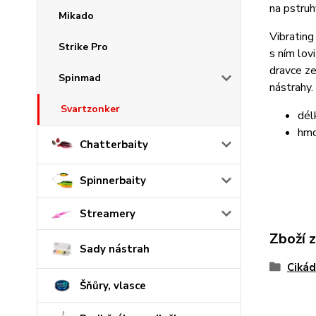
na pstruh
Mikado
Vibrating
Strike Pro
s ním lovi
dravce ze
Spinmad
nástrahy.
Svartzonker
dél
hmo
Chatterbaity
Spinnerbaity
Streamery
Zboží 
Sady nástrah
Cikád
Šňůry, vlasce