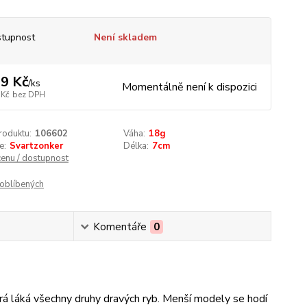
tupnost
Není skladem
9 Kč
/
ks
Momentálně není k dispozici
 Kč
bez DPH
roduktu:
106602
Váha:
18g
e:
Svartzonker
Délka:
7cm
cenu / dostupnost
oblíbených
Komentáře
0
erá láká všechny druhy dravých ryb. Menší modely se hodí