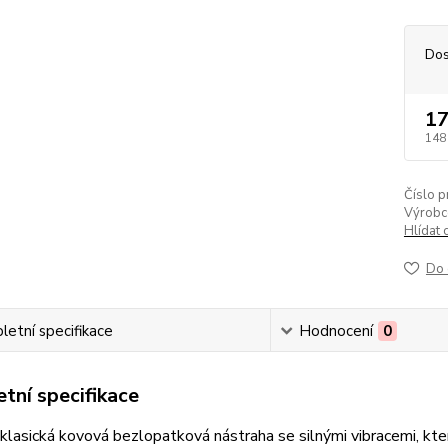
Dos
17
148
Číslo p
Výrobc
Hlídat 
Do 
etní specifikace
Hodnocení
0
tní specifikace
 klasická kovová bezlopatková nástraha se silnými vibracemi, kt