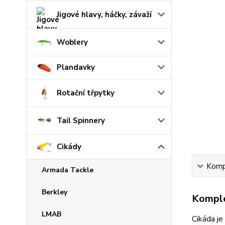
Jigové hlavy, háčky, závaží
Woblery
Plandavky
Rotační třpytky
Tail Spinnery
Cikády
Kompl
Armada Tackle
Berkley
Komple
LMAB
Cikáda je