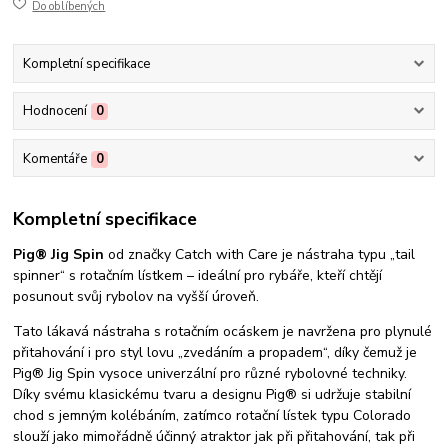
Do oblíbených
Kompletní specifikace
Hodnocení
0
Komentáře
0
Kompletní specifikace
Pig® Jig Spin
od značky Catch with Care je nástraha typu „tail
spinner“ s rotačním lístkem – ideální pro rybáře, kteří chtějí
posunout svůj rybolov na vyšší úroveň.
Tato lákavá nástraha s rotačním ocáskem je navržena pro plynulé
přitahování i pro styl lovu „zvedáním a propadem“, díky čemuž je
Pig® Jig Spin vysoce univerzální pro různé rybolovné techniky.
Díky svému klasickému tvaru a designu Pig® si udržuje stabilní
chod s jemným kolébáním, zatímco rotační lístek typu Colorado
slouží jako mimořádně účinný atraktor jak při přitahování, tak při