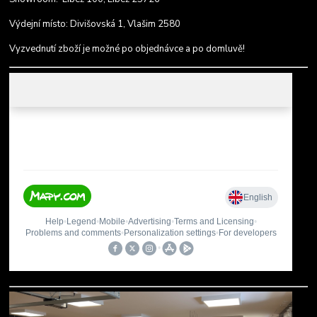
Výdejní místo: Divišovská 1, Vlašim 2580
Vyzvednutí zboží je možné po objednávce a po domluvě!