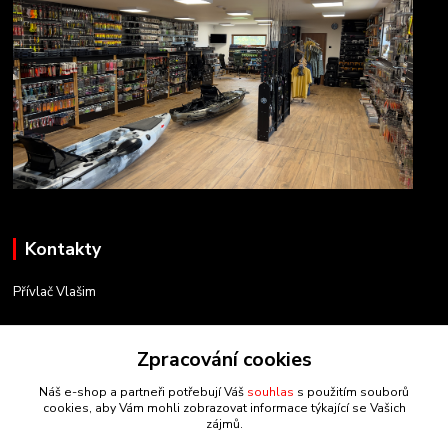
Kontakty
Přívlač Vlašim
Matěj Novák
Zpracování cookies
734 754 584
(Po-Pá, 8-17 hod.)
Náš e-shop a partneři potřebují Váš
souhlas
s použitím souborů
cookies, aby Vám mohli zobrazovat informace týkající se Vašich
info@privlacvlasim.cz
zájmů.