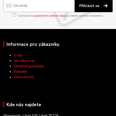
Přihlásit se
Souhlasím se
zpracováním osobních údajů
za účelem rozesílky newsletteru.
Informace pro zákazníky
O nás
Jak nakupovat
Obchodní podmínky
Kontakty
Velkoobchod
Kde nás najdete
Showroom: Libež 100, Libež 25726