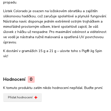
propadu.
Lístek Colorado je osazen na ložiskovém obratlíku a zajištěn
silikonovou hadičkou, což zaručuje spolehlivé a plynulé fungování.
Nástraha navíc disponuje jedním extrémně ostrým trojháčkem a
mimořádně prostorným očkem, které spolehlivě zajistí, že váš
úlovek z háčku už nespadne. Pro maximální odolnost a viditelnost
ve vodě je nástraha ručně malovaná a opatřená UV povrchovou
úpravou.
K dostání v gramážích 15 g a 21 g – ulovte toho s Pig® Jig Spin
víc!
Hodnocení
0
K tomuto produktu zatím nikdo hodnocení nepřidal. Buďte první.
Přidat hodnocení