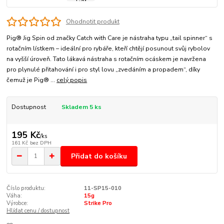
Ohodnotit produkt
Pig® Jig Spin od značky Catch with Care je nástraha typu „tail spinner“ s
rotačním lístkem – ideální pro rybáře, kteří chtějí posunout svůj rybolov
na vyšší úroveň. Tato lákavá nástraha s rotačním ocáskem je navržena
pro plynulé přitahování i pro styl lovu „zvedáním a propadem“, díky
čemuž je Pig® ...
celý popis
Dostupnost
Skladem 5 ks
195 Kč
/
ks
161 Kč
bez DPH
Přidat do košíku
Číslo produktu:
11-SP15-010
Váha:
15g
Výrobce:
Strike Pro
Hlídat cenu / dostupnost