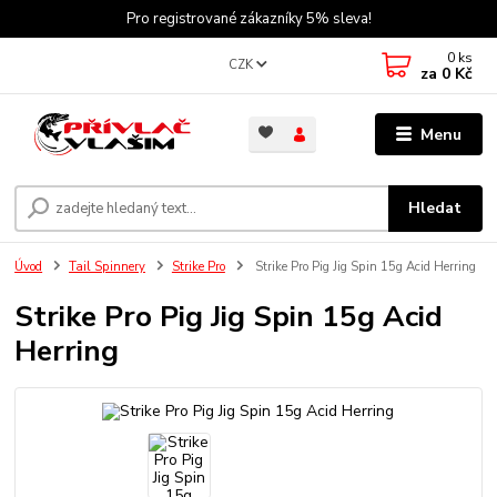
Pro registrované zákazníky 5% sleva!
0
ks
CZK
za
0 Kč
Menu
Hledat
Úvod
Tail Spinnery
Strike Pro
Strike Pro Pig Jig Spin 15g Acid Herring
Strike Pro Pig Jig Spin 15g Acid
Herring