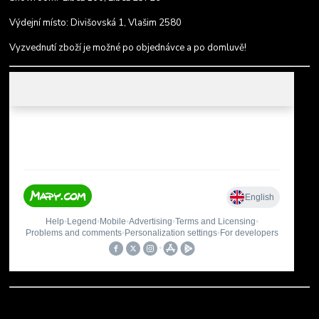
Výdejní místo: Divišovská 1, Vlašim 2580
Vyzvednutí zboží je možné po objednávce a po domluvě!