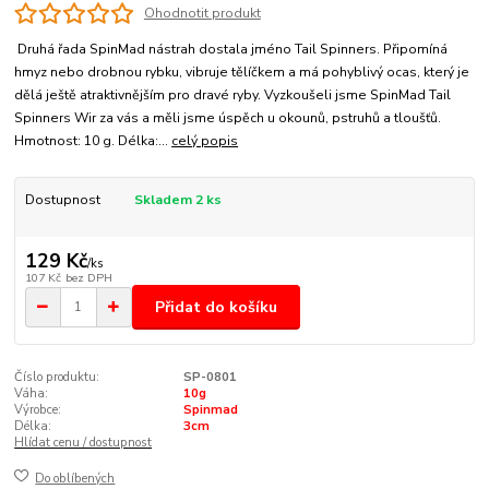
Ohodnotit produkt
Druhá řada SpinMad nástrah dostala jméno Tail Spinners. Připomíná
hmyz nebo drobnou rybku, vibruje tělíčkem a má pohyblivý ocas, který je
dělá ještě atraktivnějším pro dravé ryby. Vyzkoušeli jsme SpinMad Tail
Spinners Wir za vás a měli jsme úspěch u okounů, pstruhů a tloušťů.
Hmotnost: 10 g. Délka:...
celý popis
Dostupnost
Skladem 2 ks
129 Kč
/
ks
107 Kč
bez DPH
Přidat do košíku
Číslo produktu:
SP-0801
Váha:
10g
Výrobce:
Spinmad
Délka:
3cm
Hlídat cenu / dostupnost
Do oblíbených