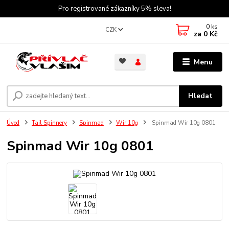
Pro registrované zákazníky 5% sleva!
0
ks
CZK
za
0 Kč
Menu
Hledat
Úvod
Tail Spinnery
Spinmad
Wir 10g
Spinmad Wir 10g 0801
Spinmad Wir 10g 0801