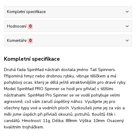
Kompletní specifikace
Hodnocení
0
Komentáře
0
Kompletní specifikace
Druhá řada SpinMad nástrah dostala jméno Tail Spinners.
Připomíná hmyz nebo drobnou rybku, vibruje tělíčkem a má
pohyblivý ocas, který je dělá ještě atraktivnějším pro dravé ryby.
Model SpinMad PRO Spinner se hodí pro přívlač s těžšími
nástrahami. SpinMad Pro Spinner se ve vodě pohybuje velmi
agresivně, což vám zaručí úspěšný nához. Využijete jej pro
všechny typy vod a vodních ploch. Vyzkoušeli jsme jej za vás a
měli jsme úspěch při přívlači okounů, pstruhů, tloušťů štik i
candátů. Hmotnost: 11g. Délka: 88mm. Výška: 10mm. Osazený
kvalitním trojháčkem.