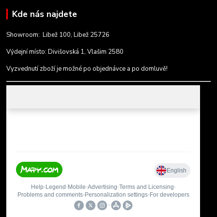
Kde nás najdete
Showroom: Libež 100, Libež 25726
Výdejní místo: Divišovská 1, Vlašim 2580
Vyzvednutí zboží je možné po objednávce a po domluvě!