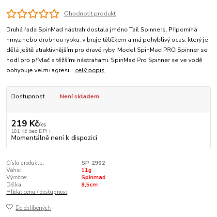
Ohodnotit produkt
Druhá řada SpinMad nástrah dostala jméno Tail Spinners. Připomíná
hmyz nebo drobnou rybku, vibruje tělíčkem a má pohyblivý ocas, který je
dělá ještě atraktivnějším pro dravé ryby. Model SpinMad PRO Spinner se
hodí pro přívlač s těžšími nástrahami. SpinMad Pro Spinner se ve vodě
pohybuje velmi agresi...
celý popis
Dostupnost
Není skladem
219 Kč
/
ks
181 Kč
bez DPH
Momentálně není k dispozici
Číslo produktu:
SP-2902
Váha:
11g
Výrobce:
Spinmad
Délka:
8,5cm
Hlídat cenu / dostupnost
Do oblíbených