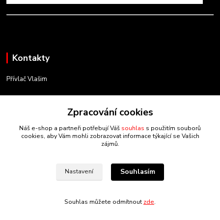
Kontakty
Přívlač Vlašim
Matěj Novák
Zpracování cookies
734 754 584
(Po-Pá, 8-17 hod.)
Náš e-shop a partneři potřebují Váš
souhlas
s použitím souborů
cookies, aby Vám mohli zobrazovat informace týkající se Vašich
info@privlacvlasim.cz
zájmů.
Souhlasím
Nastavení
Souhlas můžete odmítnout
zde
.
Vytvořeno na
Eshop-rychle.cz