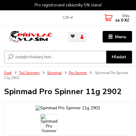
Pro registrované zákazníky 5% sleva!
0
ks
CZK
za
0 Kč
Menu
Hledat
Úvod
Tail Spinnery
Spinmad
Pro Spinner
Spinmad Pro Spinner
11g 2902
Spinmad Pro Spinner 11g 2902