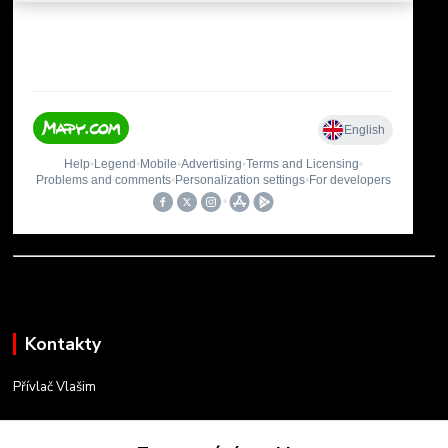
Kontakty
Přívlač Vlašim
Matěj Novák