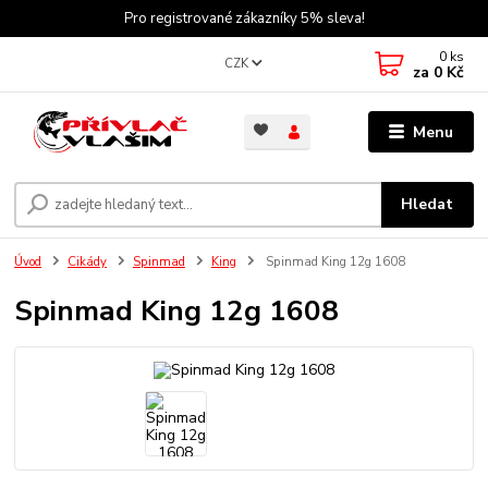
Pro registrované zákazníky 5% sleva!
0
ks
CZK
za
0 Kč
Menu
Hledat
Úvod
Cikády
Spinmad
King
Spinmad King 12g 1608
Spinmad King 12g 1608