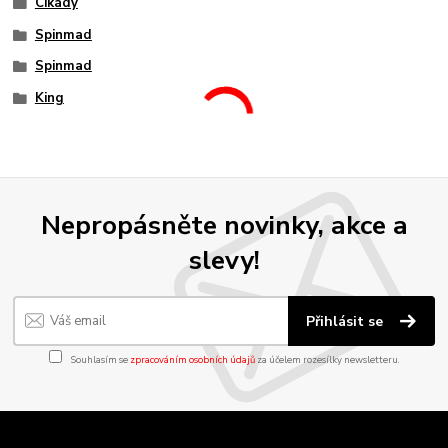
Cikády
Spinmad
Spinmad
King
Nepropásněte novinky, akce a
slevy!
Přihlásit se
Souhlasím se
zpracováním osobních údajů
za účelem rozesílky newsletteru.