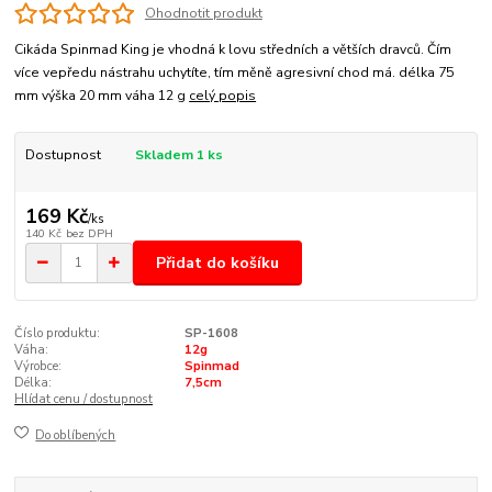
Ohodnotit produkt
Cikáda Spinmad King je vhodná k lovu středních a větších dravců. Čím
více vepředu nástrahu uchytíte, tím měně agresivní chod má. délka 75
mm výška 20 mm váha 12 g
celý popis
Dostupnost
Skladem 1 ks
169 Kč
/
ks
140 Kč
bez DPH
Přidat do košíku
Číslo produktu:
SP-1608
Váha:
12g
Výrobce:
Spinmad
Délka:
7,5cm
Hlídat cenu / dostupnost
Do oblíbených