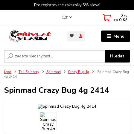
Pro registrované zákazníky 5% sleva!
0
ks
CZK
za
0 Kč
Menu
Hledat
Úvod
Tail Spinnery
Spinmad
Crazy Bug 4g
Spinmad Crazy Bug
4g 2414
Spinmad Crazy Bug 4g 2414