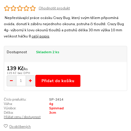
Ohodnotit produkt
Nepřestávající práce ocásku Crazy Bug, který svým tělem připomíná
ováda, donutí k záběru nejednoho okouna, pstruha či tlouště. Crazy Bug
4g- výborný k lovu okounů tlouštů a pstruhů délka 30 mm výška 10 mm
velikost háčku 8
celý popis
Dostupnost
Skladem 2 ks
139 Kč
/
ks
115 Kč
bez DPH
Přidat do košíku
Číslo produktu:
SP-2414
Váha:
4g
Výrobce:
Spinmad
Délka:
3cm
Hlídat cenu / dostupnost
Do oblíbených