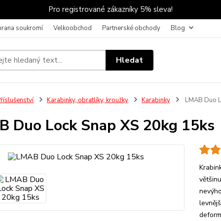
Pro registrované zákazníky 5% sleva!
hrana soukromí
Velkoobchod
Partnerské obchody
Blog
Hledat
říslušenství
Karabinky, obratlíky, kroužky
Karabinky
LMAB Duo Lo
 Duo Lock Snap XS 20kg 15ks
Krabin
většin
nevýho
levnějš
deform