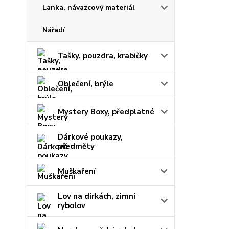
Lanka, návazcový materiál
Nářadí
Tašky, pouzdra, krabičky
Oblečení, brýle
Mystery Boxy, předplatné
Dárkové poukazy,
předměty
Muškaření
Lov na dírkách, zimní
rybolov