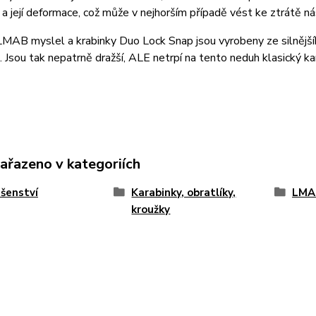
 a její deformace, což může v nejhorším případě vést ke ztrátě ná
MAB myslel a krabinky Duo Lock Snap jsou vyrobeny ze silnější
. Jsou tak nepatrně dražší, ALE netrpí na tento neduh klasický ka
zařazeno v kategoriích
ušenství
Karabinky, obratlíky,
LMA
kroužky