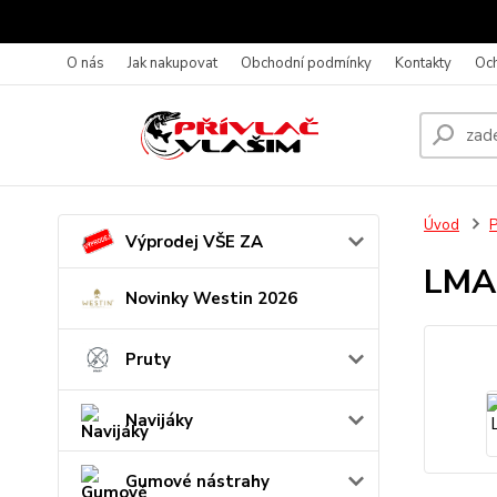
O nás
Jak nakupovat
Obchodní podmínky
Kontakty
Oc
Úvod
P
Výprodej VŠE ZA
LMAB
Novinky Westin 2026
Pruty
Navijáky
Gumové nástrahy