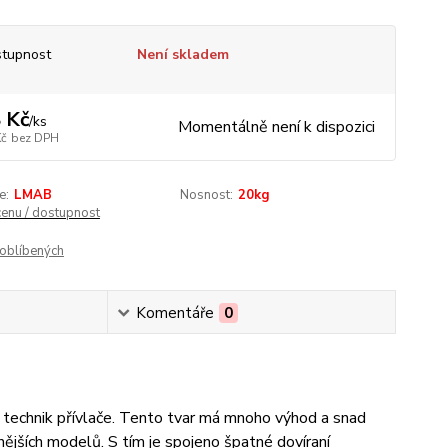
tupnost
Není skladem
 Kč
/
ks
Momentálně není k dispozici
Kč
bez DPH
e:
LMAB
Nosnost:
20kg
cenu / dostupnost
oblíbených
Komentáře
0
 technik přívlače. Tento tvar má mnoho výhod a snad
nějších modelů. S tím je spojeno špatné dovíraní