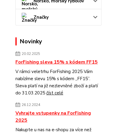
Norsko, mořský rybolov
Značky
Novinky
20.02.2025
ForFishing sleva 15% s kódem FF15
V rámci veletrhu ForFishing 2025 Vám
nabízíme slevu 15% s kódem „FF15”.
Sleva platí na již nezlevněné zboží a platí
do 31.03.2025
číst celé
26.12.2024
Vyhrajte vstupenky na ForFishing
2025
Nakupte u nas na e-shopu za více než