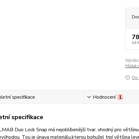
Dos
78
64 
Výrobc
Hlídat 
Do 
etní specifikace
Hodnocení
1
tní specifikace
LMAB Duo Lock Snap má nejoblíbenější tvar, vhodný pro většinu
evýhodou. Tou je únava materiálu,kterou bohužel trpí většina lev