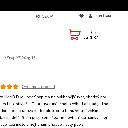
Přihlášení
CZK
0
ks
za
0 Kč
ck Snap XS 20kg 15ks
Ohodnotit produkt
ka LMAB Duo Lock Snap má nejoblíbenější tvar, vhodný pro
u technik přívlače. Tento tvar má mnoho výhod a snad jedinou
dou. Tou je únava materiálu,kterou bohužel trpí většina
ích modelů. S tím je spojeno špatné dovíraní karabinky a její
ace, což může v nejhorším případě...
celý popis