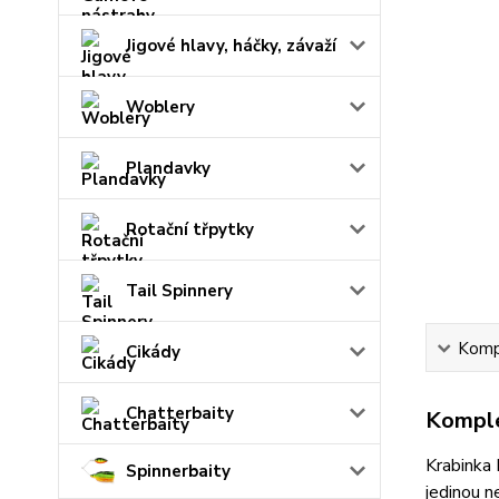
Jigové hlavy, háčky, závaží
Woblery
Plandavky
Rotační třpytky
Tail Spinnery
Kompl
Cikády
Chatterbaity
Komple
Krabinka 
Spinnerbaity
jedinou n