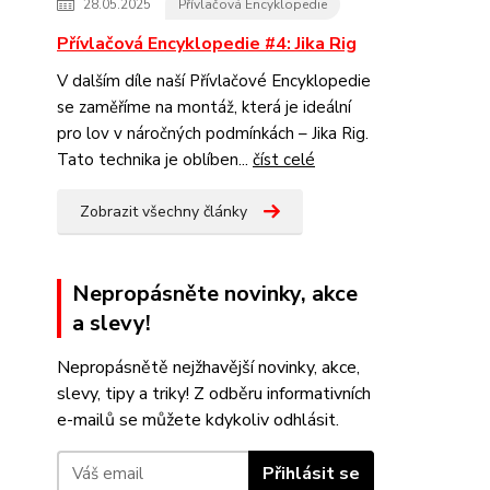
28.05.2025
Přívlačová Encyklopedie
Přívlačová Encyklopedie #4: Jika Rig
V dalším díle naší Přívlačové Encyklopedie
se zaměříme na montáž, která je ideální
pro lov v náročných podmínkách – Jika Rig.
Tato technika je oblíben...
číst celé
Zobrazit všechny články
Nepropásněte novinky, akce
a slevy!
Nepropásnětě nejžhavější novinky, akce,
slevy, tipy a triky! Z odběru informativních
e-mailů se můžete kdykoliv odhlásit.
Přihlásit se