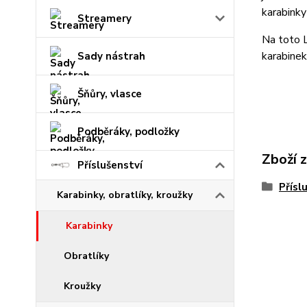
karabinky
Streamery
Na toto L
karabinek
Sady nástrah
Šňůry, vlasce
Podběráky, podložky
Zboží 
Příslušenství
Přísl
Karabinky, obratlíky, kroužky
Karabinky
Obratlíky
Kroužky