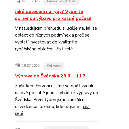
07.11.2025
Průvodce výběrem
Jaké oblečení na ryby? Vyberte
správnou výbavu pro každé počasí!
V následujícím přehledu si ukážeme, jak se
obléct do různých podmínek a proč se
vyplatí investovat do kvalitního
rybářského oblečení.
číst celé
19.07.2025
Od vody
Výprava do Švédska 28.6. - 11.7.
Začátkem července jsme se opět vydali
na dvě po sobě jdoucí rybářské výpravy do
Švédska. První týden jsme zamířili na
osvědčenou lokalitu, kde už jsme...
číst
celé