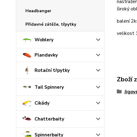
nastražen
široký ob
Headbanger
balení 2k
Přídavné zátěže, třpytky
velikost
Woblery
Plandavky
Rotační třpytky
Zboží 
Tail Spinnery
Jigov
Cikády
Chatterbaity
Spinnerbaity