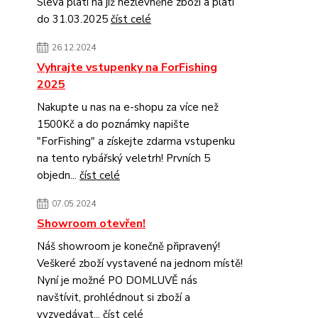
Sleva platí na již nezlevněné zboží a platí
do 31.03.2025
číst celé
26.12.2024
Vyhrajte vstupenky na ForFishing
2025
Nakupte u nas na e-shopu za více než
1500Kč a do poznámky napište
"ForFishing" a získejte zdarma vstupenku
na tento rybářský veletrh! Prvních 5
objedn...
číst celé
07.05.2024
Showroom otevřen!
Náš showroom je konečně připravený!
Veškeré zboží vystavené na jednom místě!
Nyní je možné PO DOMLUVĚ nás
navštívit, prohlédnout si zboží a
vyzvedávat...
číst celé