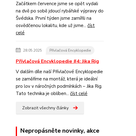
Začátkem července jsme se opět vydali
na dvě po sobě jdoucí rybářské výpravy do
Švédska. První týden jsme zamířili na
osvědčenou lokalitu, kde už jsme...
číst
celé
28.05.2025
Přívlačová Encyklopedie
Přívlačová Encyklopedie #4: Jika Rig
V dalším díle naší Přívlačové Encyklopedie
se zaměříme na montáž, která je ideální
pro lov v náročných podmínkách – Jika Rig.
Tato technika je oblíben...
číst celé
Zobrazit všechny články
Nepropásněte novinky, akce