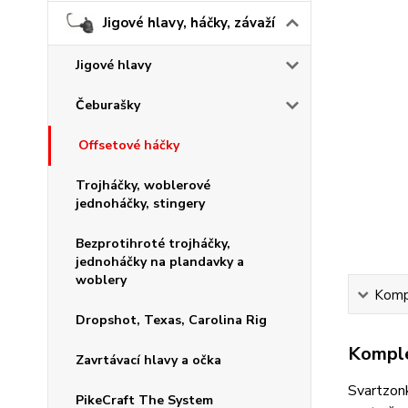
Jigové hlavy, háčky, závaží
Jigové hlavy
Čeburašky
Offsetové háčky
Trojháčky, woblerové
jednoháčky, stingery
Bezprotihroté trojháčky,
jednoháčky na plandavky a
woblery
Kompl
Dropshot, Texas, Carolina Rig
Komple
Zavrtávací hlavy a očka
Svartzonk
PikeCraft The System