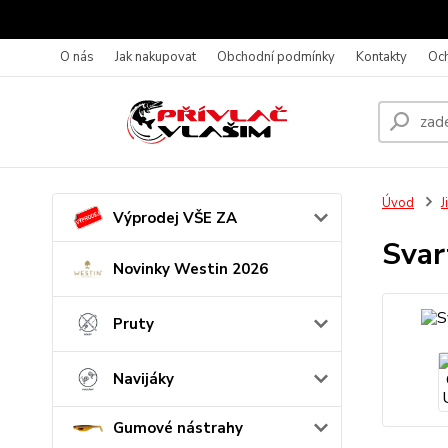
O nás
Jak nakupovat
Obchodní podmínky
Kontakty
Oc
Úvod
J
Výprodej VŠE ZA
Svar
Novinky Westin 2026
Pruty
Navijáky
Gumové nástrahy