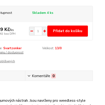
tupnost
Skladem 4 ks
9 Kč
/
ks
Přidat do košíku
 Kč
bez DPH
e:
Svartzonker
Velikost:
13/0
cenu / dostupnost
oblíbených
Komentáře
0
 gumových nástrah. Jsou navrženy pro weedless-style