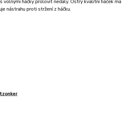
e s volnými háčky prolovit nedaly. Ostrý kvalitní háček má
je nástrahu proti stržení z háčku.
tzonker