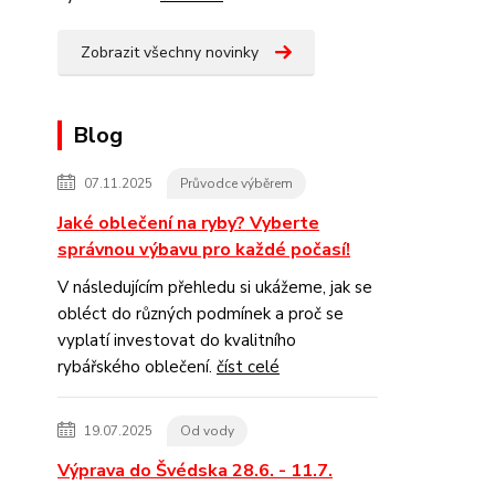
Zobrazit všechny novinky
Blog
07.11.2025
Průvodce výběrem
Jaké oblečení na ryby? Vyberte
správnou výbavu pro každé počasí!
V následujícím přehledu si ukážeme, jak se
obléct do různých podmínek a proč se
vyplatí investovat do kvalitního
rybářského oblečení.
číst celé
19.07.2025
Od vody
Výprava do Švédska 28.6. - 11.7.