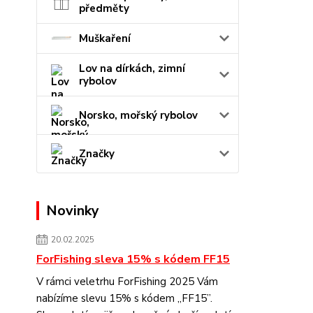
předměty
Muškaření
Lov na dírkách, zimní
rybolov
Norsko, mořský rybolov
Značky
Novinky
20.02.2025
ForFishing sleva 15% s kódem FF15
V rámci veletrhu ForFishing 2025 Vám
nabízíme slevu 15% s kódem „FF15”.