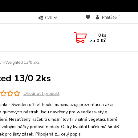
Přihlášení
CZK
0
ks
za
0 Kč
Un-Weighted 13/0 2ks
ed 13/0 2ks
Ohodnotit produkt
onker Sweden offset hooks maximalizují prezentaci a akci
h gumových nástrah. Jsou navrženy pro weedless-style
ení. Nezatížený háček ti umožní lovit i v silné vegetaci, které
 volnými háčky prolovit nedaly. Ostrý kvalitní háček má široký
k pro jistý zásek. Připojená z...
celý popis