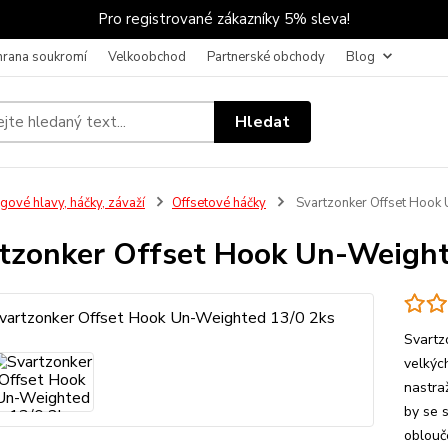
Pro registrované zákazníky 5% sleva!
hrana soukromí
Velkoobchod
Partnerské obchody
Blog
Hledat
igové hlavy, háčky, závaží
Offsetové háčky
Svartzonker Offset Hook 
tzonker Offset Hook Un-Weight
Svartz
velkýc
nastraž
by se s
oblouče