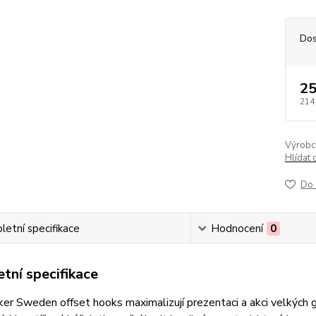
Dos
25
214
Výrobc
Hlídat 
Do 
etní specifikace
Hodnocení
0
tní specifikace
er Sweden offset hooks maximalizují prezentaci a akci velkých