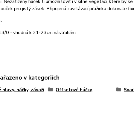
í. Nezatížený háček ti umožní lovit i v silné vegetaci, které by s
louček pro jistý zásek. Připojená zavrtávací pružinka dokonale fixu
s
 13/0 - vhodná k 21-23cm nástrahám
zařazeno v kategoriích
é hlavy, háčky, závaží
Offsetové háčky
Svar