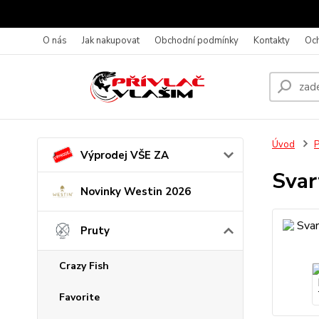
O nás
Jak nakupovat
Obchodní podmínky
Kontakty
Oc
Úvod
P
Výprodej VŠE ZA
Svar
Novinky Westin 2026
Pruty
Crazy Fish
Favorite