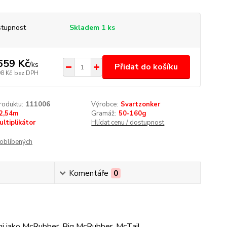
tupnost
Skladem 1 ks
659 Kč
/
ks
Přidat do košíku
98 Kč
bez DPH
roduktu:
111006
Výrobce:
Svartzonker
2,54m
Gramáž:
50-160g
ultiplikátor
Hlídat cenu / dostupnost
oblíbených
Komentáře
0
hami jako McRubber, Big McRubber, McTail