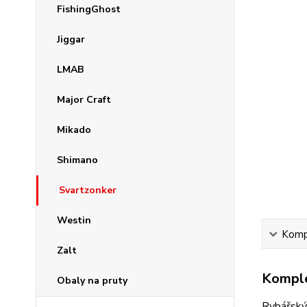
FishingGhost
Jiggar
LMAB
Major Craft
Mikado
Shimano
Svartzonker
Westin
Kompl
Zalt
Komple
Obaly na pruty
Rybářský 