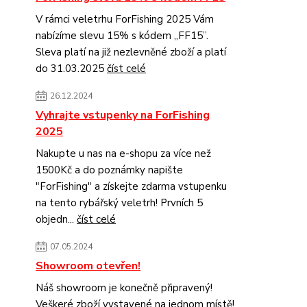
V rámci veletrhu ForFishing 2025 Vám
nabízíme slevu 15% s kódem „FF15”.
Sleva platí na již nezlevněné zboží a platí
do 31.03.2025
číst celé
26.12.2024
Vyhrajte vstupenky na ForFishing
2025
Nakupte u nas na e-shopu za více než
1500Kč a do poznámky napište
"ForFishing" a získejte zdarma vstupenku
na tento rybářský veletrh! Prvních 5
objedn...
číst celé
07.05.2024
Showroom otevřen!
Náš showroom je konečně připravený!
Veškeré zboží vystavené na jednom místě!