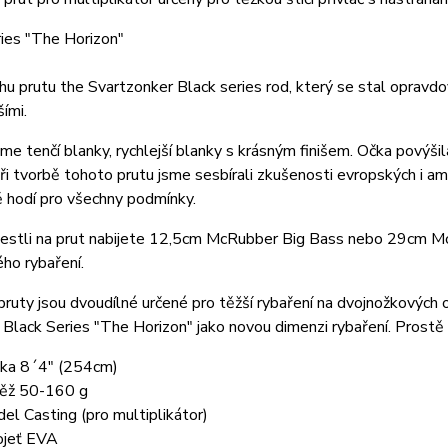
ies "The Horizon"
u prutu the Svartzonker Black series rod, který se stal opravd
šími.
sme tenčí blanky, rychlejší blanky s krásným finišem. Očka povýši
Při tvorbě tohoto prutu jsme sesbírali zkušenosti evropských i am
 hodí pro všechny podmínky.
 jestli na prut nabijete 12,5cm McRubber Big Bass nebo 29cm M
ho rybaření.
ruty jsou dvoudílné určené pro těžší rybaření na dvojnožkových
 Black Series "The Horizon" jako novou dimenzi rybaření. Prost
ka 8´4" (254cm)
ěž 50-160 g
el Casting (pro multiplikátor)
ojeť EVA