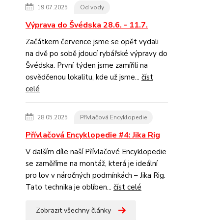
19.07.2025
Od vody
Výprava do Švédska 28.6. - 11.7.
Začátkem července jsme se opět vydali
na dvě po sobě jdoucí rybářské výpravy do
Švédska. První týden jsme zamířili na
osvědčenou lokalitu, kde už jsme...
číst
celé
28.05.2025
Přívlačová Encyklopedie
Přívlačová Encyklopedie #4: Jika Rig
V dalším díle naší Přívlačové Encyklopedie
se zaměříme na montáž, která je ideální
pro lov v náročných podmínkách – Jika Rig.
Tato technika je oblíben...
číst celé
Zobrazit všechny články