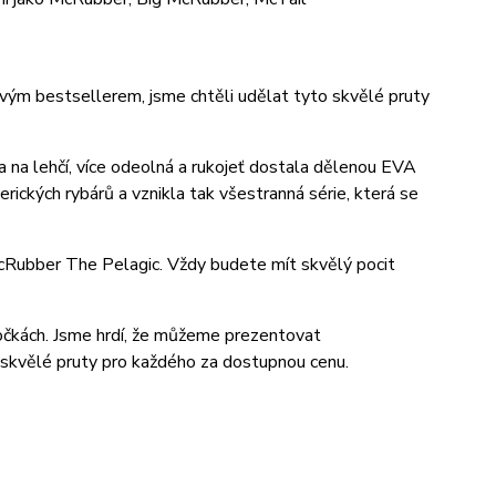
ovým bestsellerem, jsme chtěli udělat tyto skvělé pruty
la na lehčí, více odeolná a rukojeť dostala dělenou EVA
erických rybárů a vznikla tak všestranná série, která se
cRubber The Pelagic. Vždy budete mít skvělý pocit
 očkách. Jsme hrdí, že můžeme prezentovat
ě skvělé pruty pro každého za dostupnou cenu.