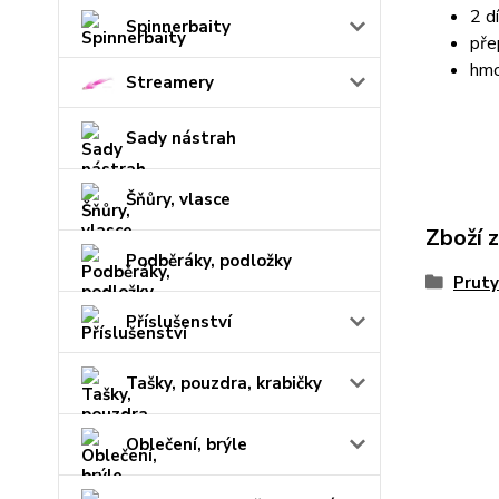
2 dí
Spinnerbaity
pře
hmo
Streamery
Sady nástrah
Šňůry, vlasce
Zboží 
Podběráky, podložky
Pruty
Příslušenství
Tašky, pouzdra, krabičky
Oblečení, brýle