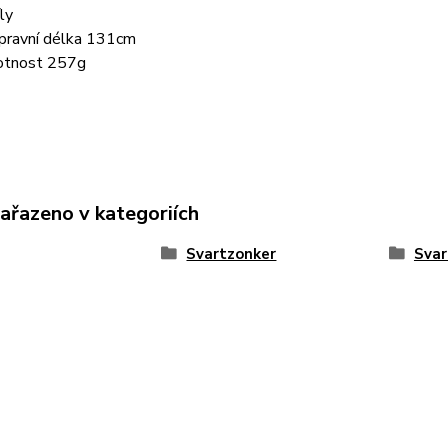
ly
pravní délka 131cm
tnost 257g
zařazeno v kategoriích
Svartzonker
Svar