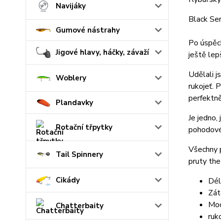
Navijáky
Black Ser
Gumové nástrahy
Po úspěch
Jigové hlavy, háčky, závaží
ještě lep
Udělali j
Woblery
rukojeť. 
perfektně
Plandavky
Je jedno,
Rotační třpytky
pohodové
Všechny p
Tail Spinnery
pruty the
Cikády
Dél
Zát
Mod
Chatterbaity
ruk