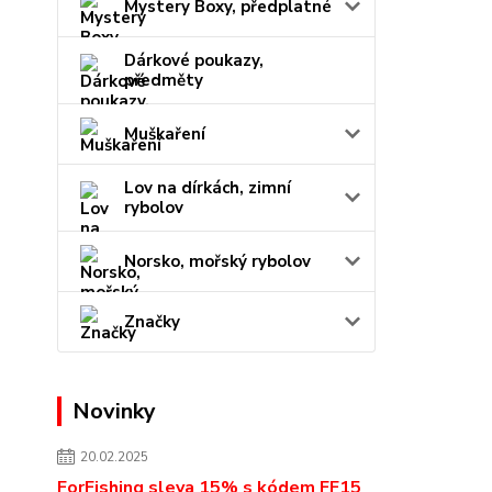
Mystery Boxy, předplatné
Dárkové poukazy,
předměty
Muškaření
Lov na dírkách, zimní
rybolov
Norsko, mořský rybolov
Značky
Novinky
20.02.2025
ForFishing sleva 15% s kódem FF15