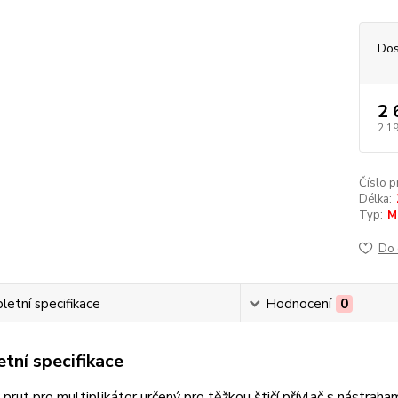
Dos
2 
2 1
Číslo p
Délka:
Typ:
M
Do 
etní specifikace
Hodnocení
0
tní specifikace
prut pro multiplikátor určený pro těžkou štičí přívlač s nástra