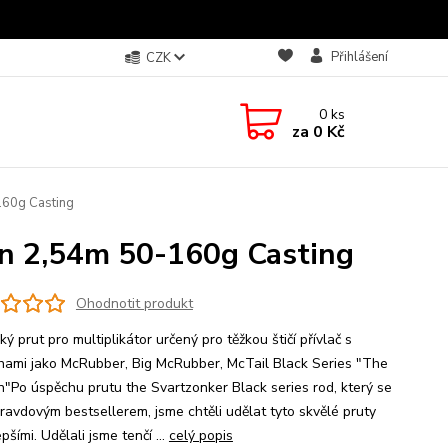
Přihlášení
CZK
0
ks
za
0 Kč
160g Casting
on 2,54m 50-160g Casting
Ohodnotit produkt
ý prut pro multiplikátor určený pro těžkou štičí přívlač s
hami jako McRubber, Big McRubber, McTail Black Series "The
n"Po úspěchu prutu the Svartzonker Black series rod, který se
pravdovým bestsellerem, jsme chtěli udělat tyto skvělé pruty
epšími. Udělali jsme tenčí ...
celý popis