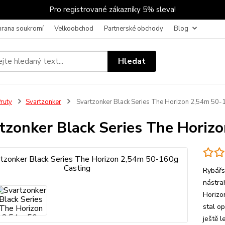
Pro registrované zákazníky 5% sleva!
hrana soukromí
Velkoobchod
Partnerské obchody
Blog
Hledat
ruty
Svartzonker
Svartzonker Black Series The Horizon 2,54m 50-
tzonker Black Series The Horiz
Rybářsk
nástra
Horizo
stal o
ještě l