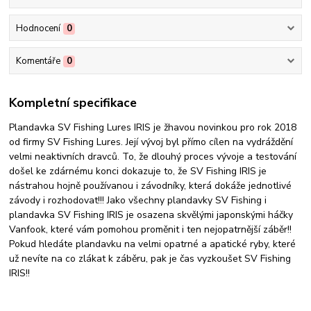
Hodnocení
0
Komentáře
0
Kompletní specifikace
Plandavka SV Fishing Lures IRIS je žhavou novinkou pro rok 2018
od firmy SV Fishing Lures. Její vývoj byl přímo cílen na vydráždění
velmi neaktivních dravců. To, že dlouhý proces vývoje a testování
došel ke zdárnému konci dokazuje to, že SV Fishing IRIS je
nástrahou hojně používanou i závodníky, která dokáže jednotlivé
závody i rozhodovat!!! Jako všechny plandavky SV Fishing i
plandavka SV Fishing IRIS je osazena skvělými japonskými háčky
Vanfook, které vám pomohou proměnit i ten nejopatrnější záběr!!
Pokud hledáte plandavku na velmi opatrné a apatické ryby, které
už nevíte na co zlákat k záběru, pak je čas vyzkoušet SV Fishing
IRIS!!