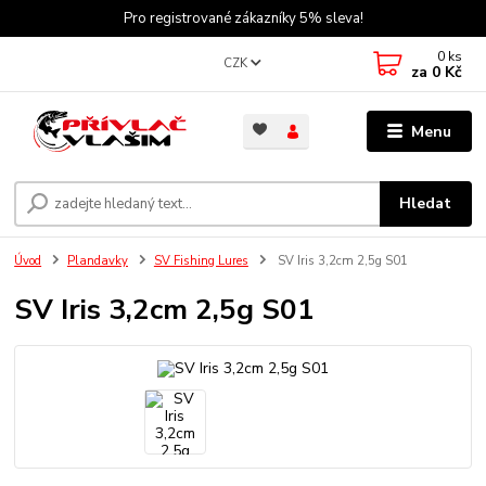
Pro registrované zákazníky 5% sleva!
0
ks
CZK
za
0 Kč
Menu
Hledat
Úvod
Plandavky
SV Fishing Lures
SV Iris 3,2cm 2,5g S01
SV Iris 3,2cm 2,5g S01