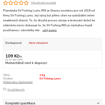
Ohodnotit produkt
Plandavka SV Fishing Lures IRIS je žhavou novinkou pro rok 2018 od
firmy SV Fishing Lures. Její vývoj byl přímo cílen na vydráždění velmi
neaktivních dravců. To, že dlouhý proces vývoje a testování došel ke
zdárnému konci dokazuje to, že SV Fishing IRIS je nástrahou hojně
používanou i závodníky, kte...
celý popis
Dostupnost
Není skladem
109 Kč
/
ks
90 Kč
bez DPH
Momentálně není k dispozici
Váha:
2,5g
Výrobce:
SV Fishing Lures
Hlídat cenu / dostupnost
Do oblíbených
Kompletní specifikace