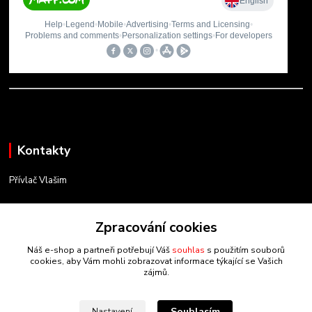
Kontakty
Přívlač Vlašim
Matěj Novák
734 754 584
Zpracování cookies
(Po-Pá, 8-17 hod.)
Náš e-shop a partneři potřebují Váš
souhlas
s použitím souborů
cookies, aby Vám mohli zobrazovat informace týkající se Vašich
info@privlacvlasim.cz
zájmů.
Souhlasím
Nastavení