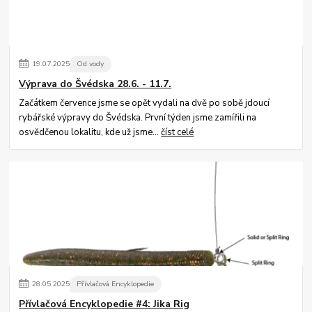
19
.
07
.
2025
Od vody
Výprava do Švédska 28.6. - 11.7.
Začátkem července jsme se opět vydali na dvě po sobě jdoucí
rybářské výpravy do Švédska. První týden jsme zamířili na
osvědčenou lokalitu, kde už jsme...
číst celé
28
.
05
.
2025
Přívlačová Encyklopedie
Přívlačová Encyklopedie #4: Jika Rig