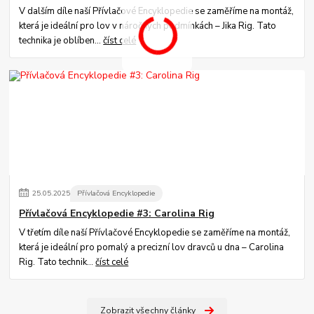
V dalším díle naší Přívlačové Encyklopedie se zaměříme na montáž,
která je ideální pro lov v náročných podmínkách – Jika Rig. Tato
technika je oblíben...
číst celé
25
.
05
.
2025
Přívlačová Encyklopedie
Přívlačová Encyklopedie #3: Carolina Rig
V třetím díle naší Přívlačové Encyklopedie se zaměříme na montáž,
která je ideální pro pomalý a precizní lov dravců u dna – Carolina
Rig. Tato technik...
číst celé
Zobrazit všechny články