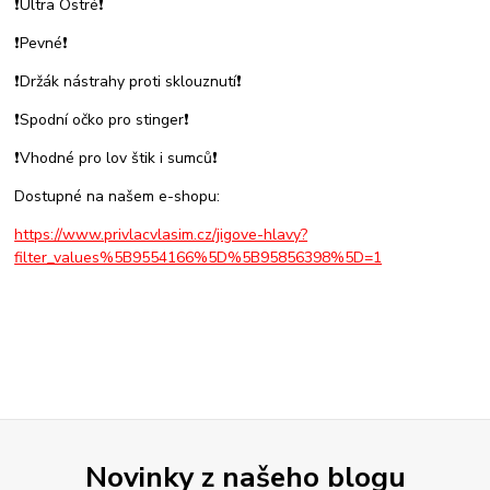
❗Ultra Ostré❗
❗Pevné❗
❗Držák nástrahy proti sklouznutí❗
❗Spodní očko pro stinger❗
❗Vhodné pro lov štik i sumců❗
Dostupné na našem e-shopu:
https://www.privlacvlasim.cz/jigove-hlavy?
filter_values%5B9554166%5D%5B95856398%5D=1
Novinky z našeho blogu