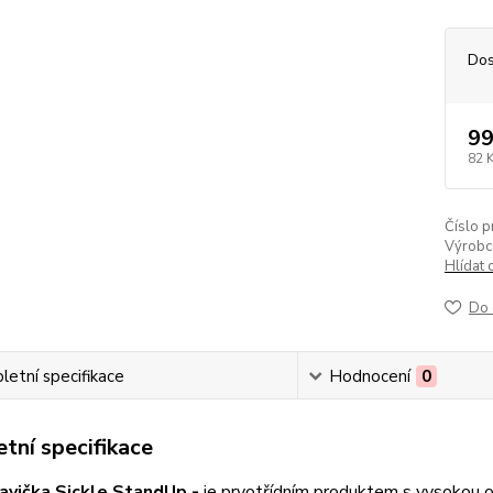
Dos
99
82 
Číslo p
Výrobc
Hlídat 
Do 
etní specifikace
Hodnocení
0
tní specifikace
lavička Sickle StandUp -
je prvotřídním produktem s vysokou os