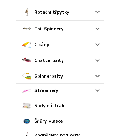
Rotační třpytky
Tail Spinnery
Cikády
Chatterbaity
Spinnerbaity
Streamery
Sady nástrah
Šňůry, vlasce
Podběráky, podložky