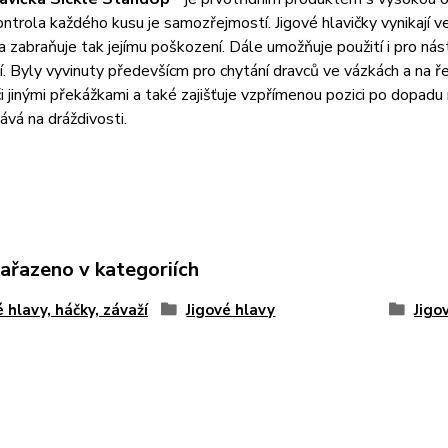
ontrola každého kusu je samozřejmostí. Jigové hlavičky vynikají v
a zabraňuje tak jejímu poškození. Dále umožňuje použití i pro n
. Byly vyvinuty předevšícm pro chytání dravců ve vázkách a na ře
i jinými překážkami a také zajišťuje vzpřímenou pozici po dopadu 
dává na dráždivosti.
zařazeno v kategoriích
é hlavy, háčky, závaží
Jigové hlavy
Jigo