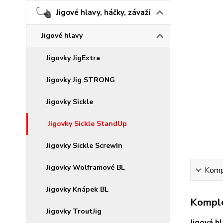
Jigové hlavy, háčky, závaží
Jigové hlavy
Jigovky JigExtra
Jigovky Jig STRONG
Jigovky Sickle
Jigovky Sickle StandUp
Jigovky Sickle ScrewIn
Jigovky Wolframové BL
Kompl
Jigovky Knápek BL
Komple
Jigovky TroutJig
Jigová h