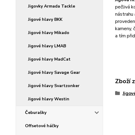
Jigovky Armada Tackle
pečlivá k
nástrahu 
Jigové hlavy BKK
provedení
kameny, č
Jigové hlavy Mikado
a tím při
Jigové hlavy LMAB
Jigové hlavy MadCat
Jigové hlavy Savage Gear
Zboží 
Jigové hlavy Svartzonker
Jigov
Jigové hlavy Westin
Čeburašky
Offsetové háčky