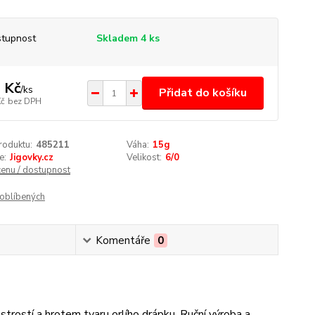
tupnost
Skladem 4 ks
 Kč
/
ks
Přidat do košíku
Kč
bez DPH
roduktu:
485211
Váha:
15g
e:
Jigovky.cz
Velikost:
6/0
cenu / dostupnost
oblíbených
Komentáře
0
trostí a hrotem tvaru orlího drápku. Ruční výroba a