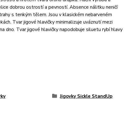
elice dobrou ostrostí a pevností. Absence nálitku neničí
ástrahy s tenkým tělem. Jsou v klasickém nebarveném
kách. Tvar jigové hlavičky minimalizuje uváznutí mezi
na dno. Tvar jigové hlavičky napodobuje siluetu rybí hlavy
vky
Jigovky Sickle StandUp