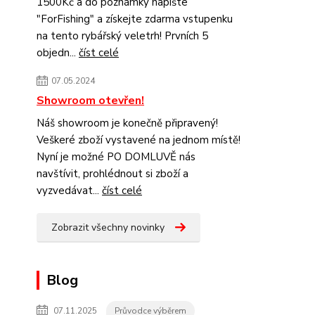
1500Kč a do poznámky napište
"ForFishing" a získejte zdarma vstupenku
na tento rybářský veletrh! Prvních 5
objedn...
číst celé
07.05.2024
Showroom otevřen!
Náš showroom je konečně připravený!
Veškeré zboží vystavené na jednom místě!
Nyní je možné PO DOMLUVĚ nás
navštívit, prohlédnout si zboží a
vyzvedávat...
číst celé
Zobrazit všechny novinky
Blog
07.11.2025
Průvodce výběrem