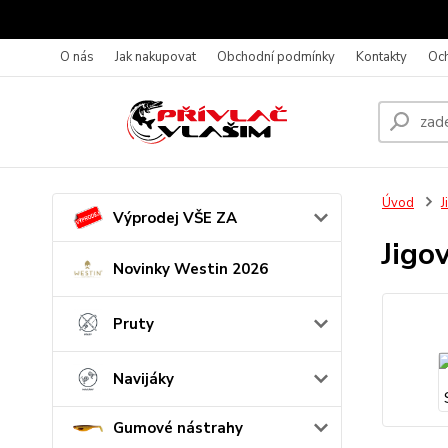
O nás
Jak nakupovat
Obchodní podmínky
Kontakty
Oc
Úvod
J
Výprodej VŠE ZA
Jigo
Novinky Westin 2026
Pruty
Navijáky
Gumové nástrahy