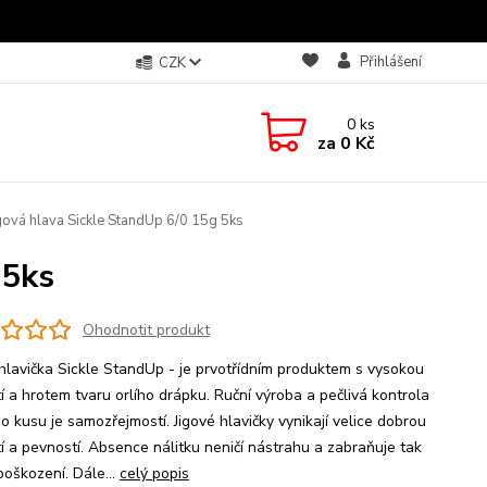
Přihlášení
CZK
0
ks
za
0 Kč
gová hlava Sickle StandUp 6/0 15g 5ks
 5ks
Ohodnotit produkt
 hlavička Sickle StandUp - je prvotřídním produktem s vysokou
í a hrotem tvaru orlího drápku. Ruční výroba a pečlivá kontrola
o kusu je samozřejmostí. Jigové hlavičky vynikají velice dobrou
tí a pevností. Absence nálitku neničí nástrahu a zabraňuje tak
poškození. Dále...
celý popis