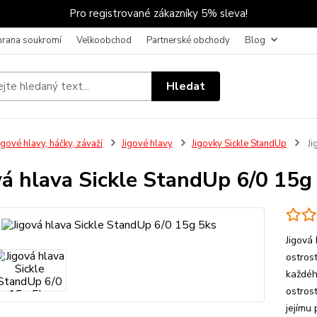
Pro registrované zákazníky 5% sleva!
hrana soukromí
Velkoobchod
Partnerské obchody
Blog
Hledat
igové hlavy, háčky, závaží
Jigové hlavy
Jigovky Sickle StandUp
Ji
vá hlava Sickle StandUp 6/0 15g
Jigová
ostrost
každéh
ostros
jejímu 