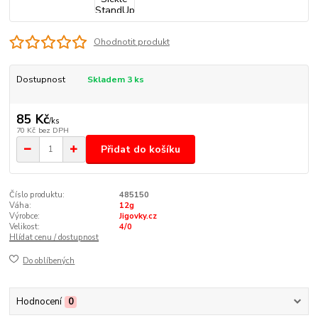
Ohodnotit produkt
Dostupnost
Skladem 3 ks
85 Kč
/
ks
70 Kč
bez DPH
Přidat do košíku
Číslo produktu:
485150
Váha:
12g
Výrobce:
Jigovky.cz
Velikost:
4/0
Hlídat cenu / dostupnost
Do oblíbených
Hodnocení
0