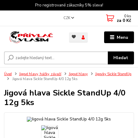
Pro registrované zákazníky 5% sleva!
0
ks
CZK
za
0 Kč
Menu
Hledat
Úvod
Jigové hlavy, háčky, závaží
Jigové hlavy
Jigovky Sickle StandUp
Jigová hlava Sickle StandUp 4/0 12g 5ks
Jigová hlava Sickle StandUp 4/0
12g 5ks