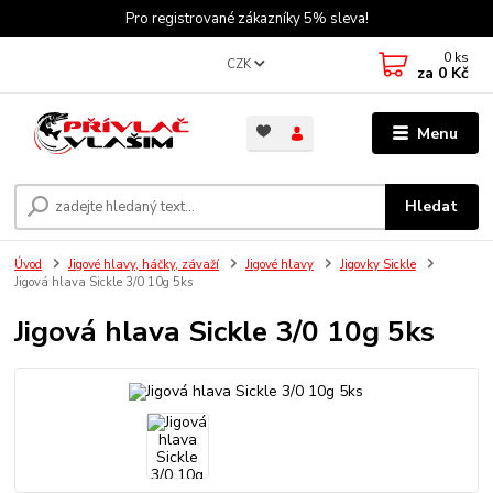
Pro registrované zákazníky 5% sleva!
0
ks
CZK
za
0 Kč
Menu
Hledat
Úvod
Jigové hlavy, háčky, závaží
Jigové hlavy
Jigovky Sickle
Jigová hlava Sickle 3/0 10g 5ks
Jigová hlava Sickle 3/0 10g 5ks