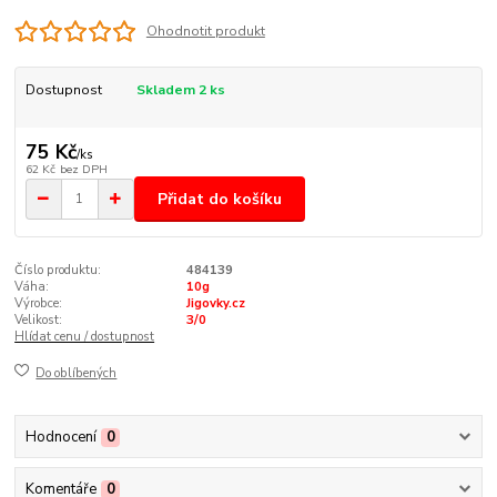
Ohodnotit produkt
Dostupnost
Skladem 2 ks
75 Kč
/
ks
62 Kč
bez DPH
Přidat do košíku
Číslo produktu:
484139
Váha:
10g
Výrobce:
Jigovky.cz
Velikost:
3/0
Hlídat cenu / dostupnost
Do oblíbených
Hodnocení
0
Komentáře
0