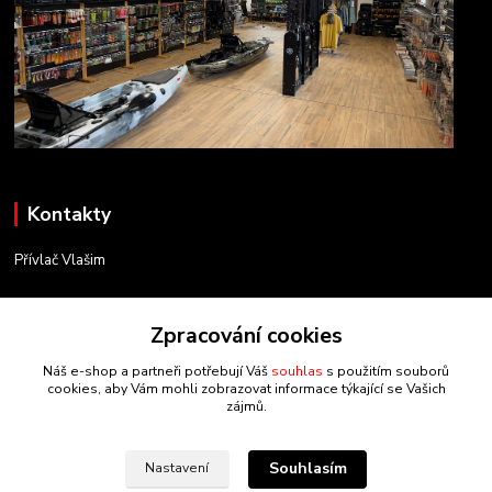
Kontakty
Přívlač Vlašim
Matěj Novák
734 754 584
Zpracování cookies
(Po-Pá, 8-17 hod.)
Náš e-shop a partneři potřebují Váš
souhlas
s použitím souborů
cookies, aby Vám mohli zobrazovat informace týkající se Vašich
info@privlacvlasim.cz
zájmů.
Souhlasím
Nastavení