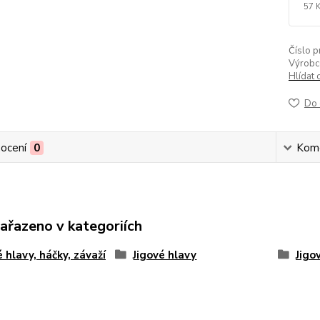
57 
Číslo p
Výrobc
Hlídat 
Do 
ocení
0
Kom
zařazeno v kategoriích
é hlavy, háčky, závaží
Jigové hlavy
Jigo