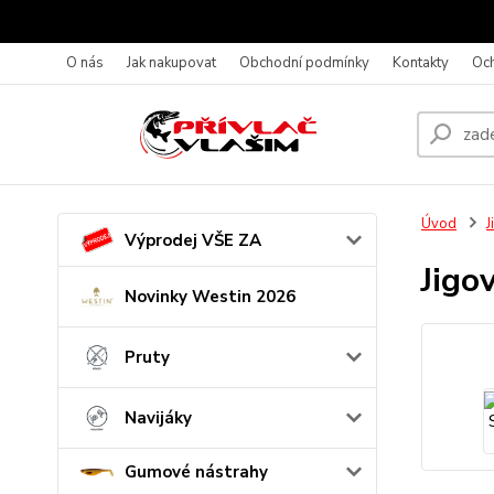
O nás
Jak nakupovat
Obchodní podmínky
Kontakty
Oc
Úvod
J
Výprodej VŠE ZA
Jigo
Novinky Westin 2026
Pruty
Navijáky
Gumové nástrahy