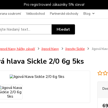
Pro registrované zákazníky 5% sleva!
hrana soukromí
Velkoobchod
Partnerské obchody
Blog
Hledat
igové hlavy, háčky, závaží
Jigové hlavy
Jigovky Sickle
Jigová hlav
vá hlava Sickle 2/0 6g 5ks
Dos
69