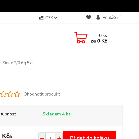
Přihlášení
CZK
0
ks
za
0 Kč
a Sickle 2/0 6g 5ks
Ohodnotit produkt
tupnost
Skladem 4 ks
 Kč
/
ks
Přidat do košíku