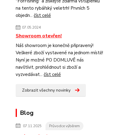
"ForFishing" a získejte zdarma vstupenku
na tento rybářský veletrh! Prvních 5
objedn...
číst celé
07.05.2024
Showroom otevřen!
Náš showroom je konečně připravený!
Veškeré zboží vystavené na jednom místě!
Nyní je možné PO DOMLUVĚ nás
navštívit, prohlédnout si zboží a
vyzvedávat...
číst celé
Zobrazit všechny novinky
Blog
07.11.2025
Průvodce výběrem