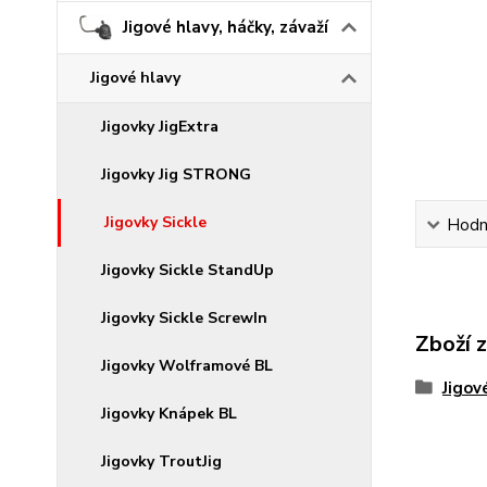
Jigové hlavy, háčky, závaží
Jigové hlavy
Jigovky JigExtra
Jigovky Jig STRONG
Jigovky Sickle
Hodn
Jigovky Sickle StandUp
Jigovky Sickle ScrewIn
Zboží 
Jigovky Wolframové BL
Jigov
Jigovky Knápek BL
Jigovky TroutJig