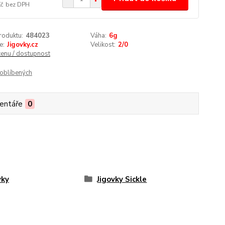
Kč
bez DPH
roduktu:
484023
Váha:
6g
e:
Jigovky.cz
Velikost:
2/0
cenu / dostupnost
oblíbených
entáře
0
vky
Jigovky Sickle