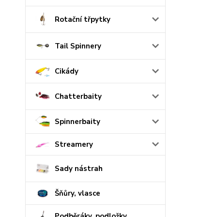
Rotační třpytky
Tail Spinnery
Cikády
Chatterbaity
Spinnerbaity
Streamery
Sady nástrah
Šňůry, vlasce
Podběráky, podložky