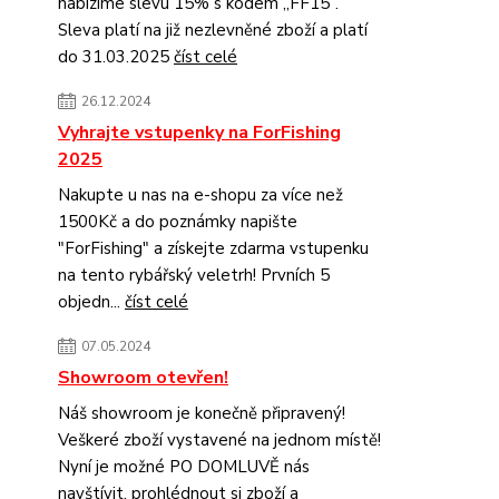
nabízíme slevu 15% s kódem „FF15”.
Sleva platí na již nezlevněné zboží a platí
do 31.03.2025
číst celé
26.12.2024
Vyhrajte vstupenky na ForFishing
2025
Nakupte u nas na e-shopu za více než
1500Kč a do poznámky napište
"ForFishing" a získejte zdarma vstupenku
na tento rybářský veletrh! Prvních 5
objedn...
číst celé
07.05.2024
Showroom otevřen!
Náš showroom je konečně připravený!
Veškeré zboží vystavené na jednom místě!
Nyní je možné PO DOMLUVĚ nás
navštívit, prohlédnout si zboží a