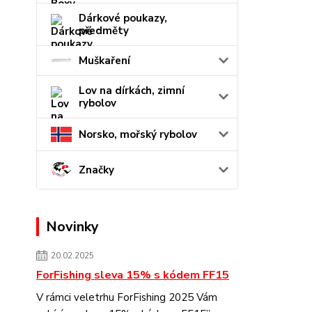
Dárkové poukazy,
předměty
Muškaření
Lov na dírkách, zimní
rybolov
Norsko, mořský rybolov
Značky
Novinky
20.02.2025
ForFishing sleva 15% s kódem FF15
V rámci veletrhu ForFishing 2025 Vám