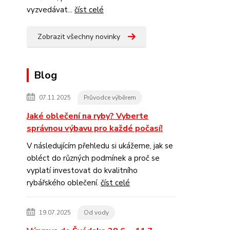
vyzvedávat...
číst celé
Zobrazit všechny novinky
Blog
07.11.2025
Průvodce výběrem
Jaké oblečení na ryby? Vyberte
správnou výbavu pro každé počasí!
V následujícím přehledu si ukážeme, jak se
obléct do různých podmínek a proč se
vyplatí investovat do kvalitního
rybářského oblečení.
číst celé
19.07.2025
Od vody