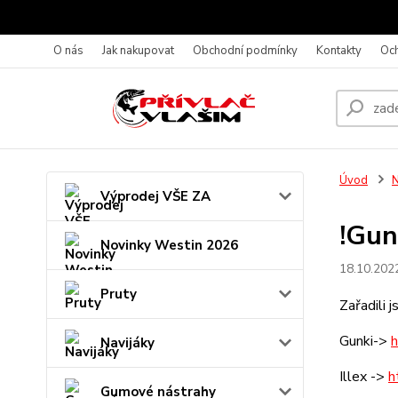
O nás
Jak nakupovat
Obchodní podmínky
Kontakty
Oc
Úvod
N
Výprodej VŠE ZA
!Gunk
Novinky Westin 2026
18.10.202
Pruty
Zařadili 
Gunki->
h
Navijáky
Illex ->
h
Gumové nástrahy