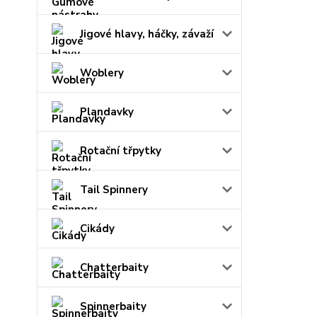
Jigové hlavy, háčky, závaží
Woblery
Plandavky
Rotační třpytky
Tail Spinnery
Cikády
Chatterbaity
Spinnerbaity