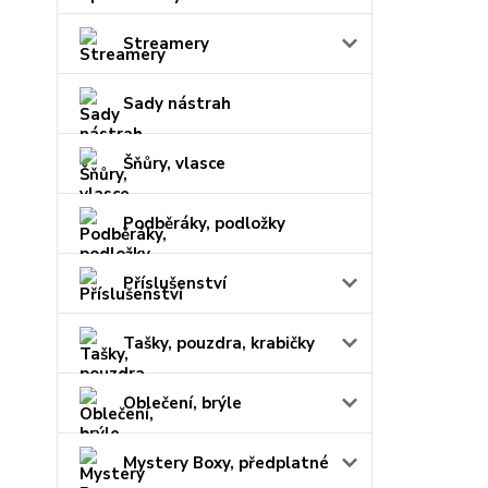
Streamery
Sady nástrah
Šňůry, vlasce
Podběráky, podložky
Příslušenství
Tašky, pouzdra, krabičky
Oblečení, brýle
Mystery Boxy, předplatné