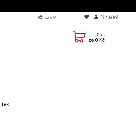
Přihlášení
CZK
0
ks
za
0 Kč
llex.