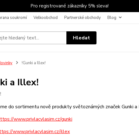
Pro registrované zákazníky 5% sleva!
hrana soukromí
Velkoobchod
Partnerské obchody
Blog
Hledat
ovinky
!Gunki a Illex!
i a Illex!
2
jsme do sortimentu nově produkty světoznámých značek Gunki a I
ttps://www.privlacvlasim.cz/gunki
ttps://www.privlacvlasim.cz/illex