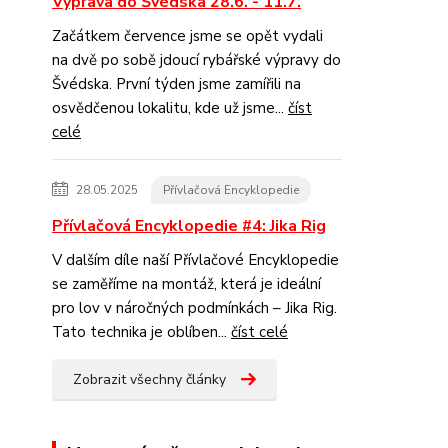
Výprava do Švédska 28.6. - 11.7.
Začátkem července jsme se opět vydali
na dvě po sobě jdoucí rybářské výpravy do
Švédska. První týden jsme zamířili na
osvědčenou lokalitu, kde už jsme...
číst
celé
28.05.2025
Přívlačová Encyklopedie
Přívlačová Encyklopedie #4: Jika Rig
V dalším díle naší Přívlačové Encyklopedie
se zaměříme na montáž, která je ideální
pro lov v náročných podmínkách – Jika Rig.
Tato technika je oblíben...
číst celé
Zobrazit všechny články