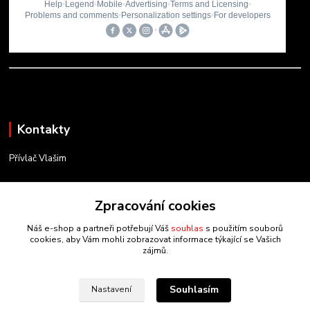
Kontakty
Přívlač Vlašim
Matěj Novák
734 754 584
Zpracování cookies
(Po-Pá, 8-17 hod.)
Náš e-shop a partneři potřebují Váš
souhlas
s použitím souborů
cookies, aby Vám mohli zobrazovat informace týkající se Vašich
info@privlacvlasim.cz
zájmů.
Souhlasím
Nastavení