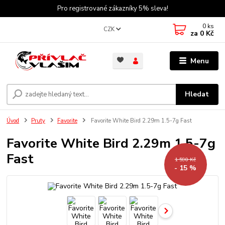
Pro registrované zákazníky 5% sleva!
0
ks
CZK
za
0 Kč
Menu
Hledat
Úvod
Pruty
Favorite
Favorite White Bird 2.29m 1.5-7g Fast
Favorite White Bird 2.29m 1.5-7g
Fast
1 590 Kč
- 15 %