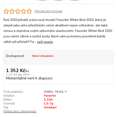
Ohodnotit produkt
Rok 2020 přináší zcela nový model Favorite White Bird 2020, který je
stejně jako jeho předchůdci velmi atraktivní nejen vzhledem, ale také
cenou a zejména svými výbornými vlastnostmi. Favorite White Bird 2020
jsou velmi citlivé a rychlé pruty, které vám pomohou proměnit každý
záběr při přívlači!! Fa...
celý popis
Dostupnost
Není skladem
1 352 Kč
/
ks
1 117 Kč
bez DPH
Momentálně není k dispozici
Číslo produktu:
WBR1-762UL-T
Výrobce:
Favorite
Délka:
2,22m
Gramáž:
1,5-7g
Typ:
Smekací
Hlídat cenu / dostupnost