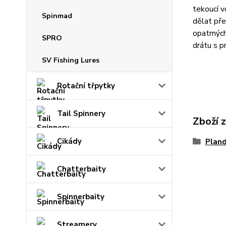
tekoucí v
Spinmad
dělat pře
opatrnýc
SPRO
drátu s p
SV Fishing Lures
Rotační třpytky
Tail Spinnery
Zboží 
Cikády
Plan
Chatterbaity
Spinnerbaity
Streamery