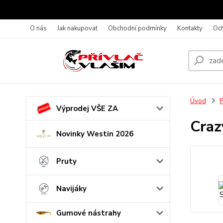
O nás
Jak nakupovat
Obchodní podmínky
Kontakty
Oc
Úvod
P
Výprodej VŠE ZA
Craz
Novinky Westin 2026
Pruty
Navijáky
Gumové nástrahy