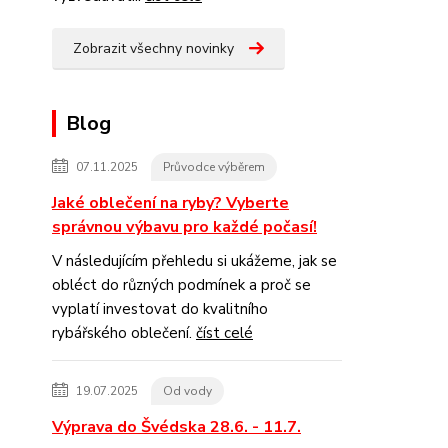
Zobrazit všechny novinky
Blog
07.11.2025
Průvodce výběrem
Jaké oblečení na ryby? Vyberte
správnou výbavu pro každé počasí!
V následujícím přehledu si ukážeme, jak se
obléct do různých podmínek a proč se
vyplatí investovat do kvalitního
rybářského oblečení.
číst celé
19.07.2025
Od vody
Výprava do Švédska 28.6. - 11.7.