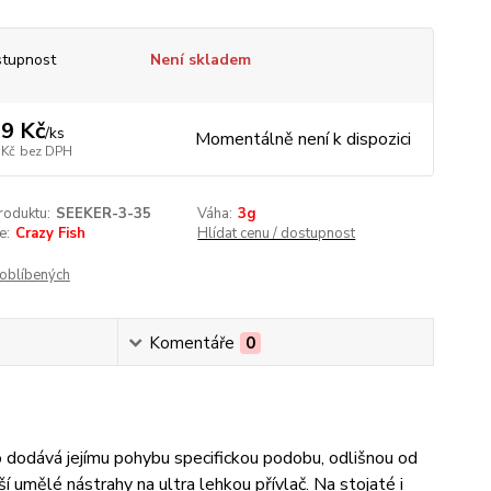
tupnost
Není skladem
9 Kč
/
ks
Momentálně není k dispozici
 Kč
bez DPH
roduktu:
SEEKER-3-35
Váha:
3g
e:
Crazy Fish
Hlídat cenu / dostupnost
oblíbených
Komentáře
0
 dodává jejímu pohybu specifickou podobu, odlišnou od
 umělé nástrahy na ultra lehkou přívlač. Na stojaté i