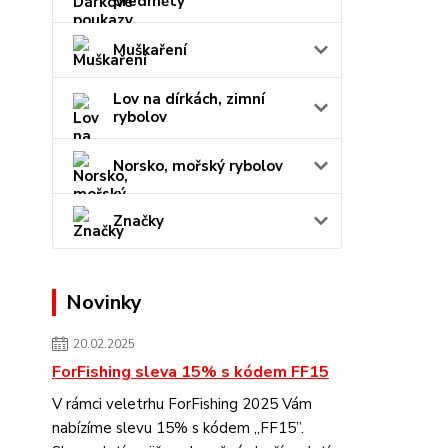
předměty
Muškaření
Lov na dírkách, zimní
rybolov
Norsko, mořský rybolov
Značky
Novinky
20.02.2025
ForFishing sleva 15% s kódem FF15
V rámci veletrhu ForFishing 2025 Vám
nabízíme slevu 15% s kódem „FF15”.