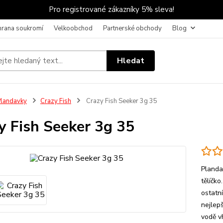
Pro registrované zákazníky 5% sleva!
hrana soukromí
Velkoobchod
Partnerské obchody
Blog
Hledat
landavky
Crazy Fish
Crazy Fish Seeker 3g 35
y Fish Seeker 3g 35
Planda
tělíčk
ostatn
nejlepš
vodě v