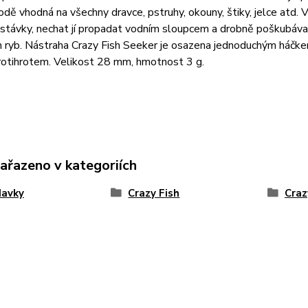
odě vhodná na všechny dravce, pstruhy, okouny, štiky, jelce atd
stávky, nechat jí propadat vodním sloupcem a drobně poškubávat. 
h ryb. Nástraha Crazy Fish Seeker je osazena jednoduchým háč
rotihrotem. Velikost 28 mm, hmotnost 3 g.
zařazeno v kategoriích
davky
Crazy Fish
Craz