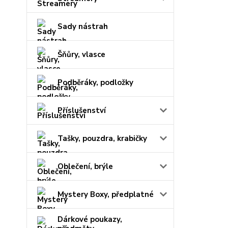
Sady nástrah
Šňůry, vlasce
Podběráky, podložky
Příslušenství
Tašky, pouzdra, krabičky
Oblečení, brýle
Mystery Boxy, předplatné
Dárkové poukazy,