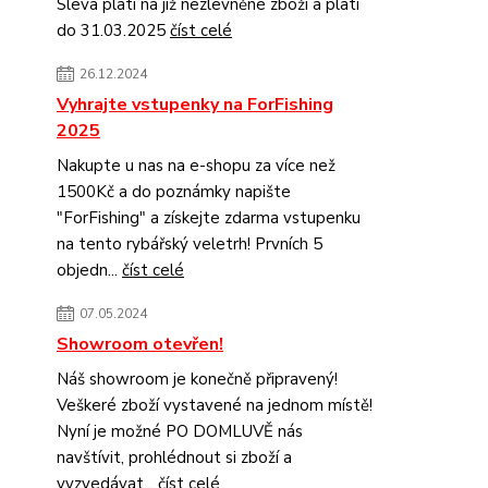
Sleva platí na již nezlevněné zboží a platí
do 31.03.2025
číst celé
26.12.2024
Vyhrajte vstupenky na ForFishing
2025
Nakupte u nas na e-shopu za více než
1500Kč a do poznámky napište
"ForFishing" a získejte zdarma vstupenku
na tento rybářský veletrh! Prvních 5
objedn...
číst celé
07.05.2024
Showroom otevřen!
Náš showroom je konečně připravený!
Veškeré zboží vystavené na jednom místě!
Nyní je možné PO DOMLUVĚ nás
navštívit, prohlédnout si zboží a
vyzvedávat...
číst celé