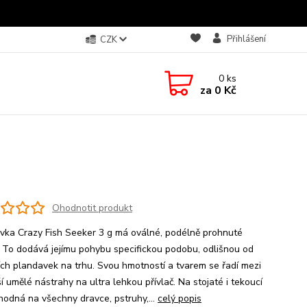
Přihlášení
CZK
0
ks
za
0 Kč
Ohodnotit produkt
vka Crazy Fish Seeker 3 g má oválné, podélně prohnuté
o. To dodává jejímu pohybu specifickou podobu, odlišnou od
ích plandavek na trhu. Svou hmotností a tvarem se řadí mezi
í umělé nástrahy na ultra lehkou přívlač. Na stojaté i tekoucí
hodná na všechny dravce, pstruhy,...
celý popis