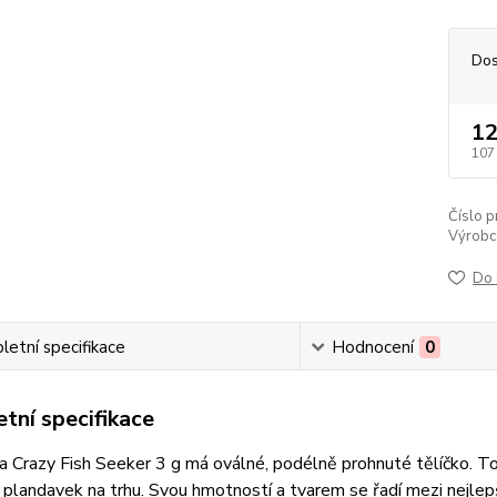
Dos
12
107
Číslo p
Výrobc
Do 
etní specifikace
Hodnocení
0
tní specifikace
 Crazy Fish Seeker 3 g má oválné, podélně prohnuté tělíčko. To
 plandavek na trhu. Svou hmotností a tvarem se řadí mezi nejlepší