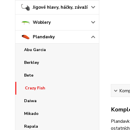
Jigové hlavy, háčky, závaží
Woblery
Plandavky
Abu Garcia
Berkley
Bete
Crazy Fish
Kompl
Daiwa
Komple
Mikado
Plandavka
Rapala
ostatních