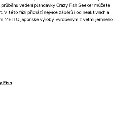
. V průběhu vedení plandavky Crazy Fish Seeker můžete
V této fázi přichází nejvíce záběrů i od neaktivních a
kem MEITO japonské výroby, vyrobeným z velmi jemného
y Fish